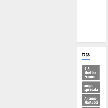
Martina
Franca: Il
sindaco non
ha fatto le
scuse alla
Lillo
TAGS
A.S.
Martina
Franca
acqua
sprecata
Antonio
Martucci