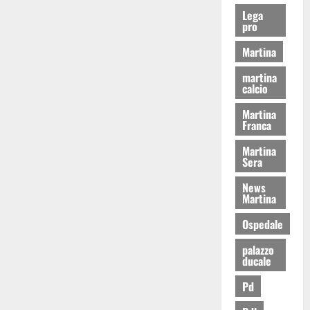
Lega
pro
Martina
martina
calcio
Martina
Franca
Martina
Sera
News
Martina
Ospedale
palazzo
ducale
Pd