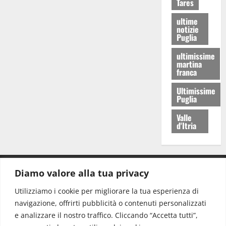
Tares
ultime
notizie
Puglia
ultimissime
martina
franca
Ultimissime
Puglia
Valle
d'Itria
Diamo valore alla tua privacy
CONTATTI.
Utilizziamo i cookie per migliorare la tua esperienza di
navigazione, offrirti pubblicità o contenuti personalizzati
Redazione:
redazione@www.martinasera.it
e analizzare il nostro traffico. Cliccando “Accetta tutti”,
Direttore:
direttore@www.martinasera.it