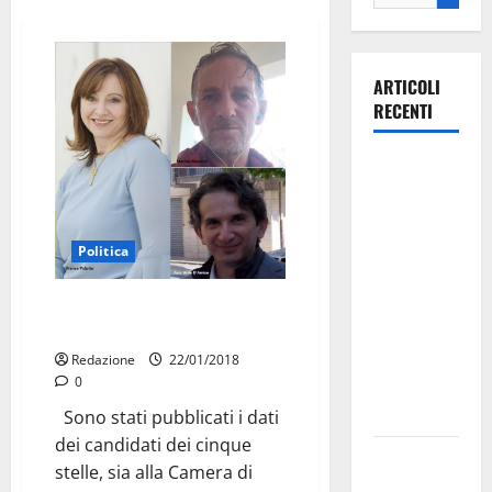
ARTICOLI
RECENTI
La gara
ciclistica
dei Giochi
attraversa
Politica
Martina
Franca:
Candidati Cinque stelle:
Bocciati i martinesi
ecco le
strade
Redazione
22/01/2018
0
interessate
e gli orari
Sono stati pubblicati i dati
dei candidati dei cinque
Martina
stelle, sia alla Camera di
Franca