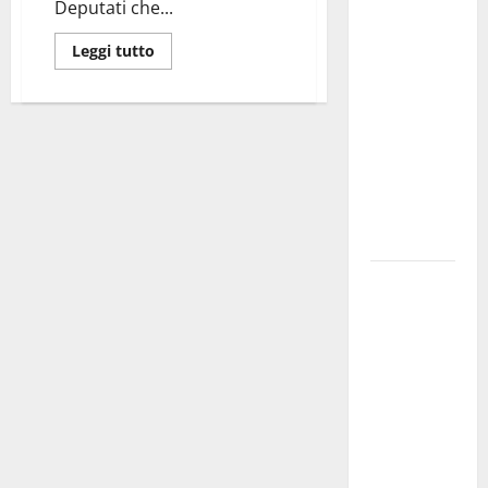
Deputati che...
investe
sulle
Leggi tutto
famiglie: in
arrivo tre
seminari
dedicati ad
adolescenti,
genitori ed
empatia
Aeronautica
Militare, al
16° Stormo
di Martina
Franca
consegnati
i Baschi Blu
ai 15 nuovi