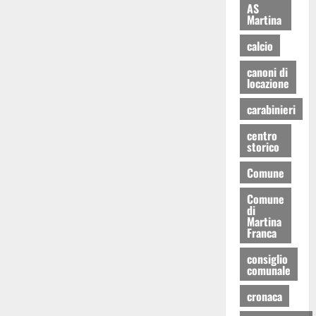
AS
Martina
calcio
canoni di
locazione
carabinieri
centro
storico
Comune
Comune
di
Martina
Franca
consiglio
comunale
cronaca