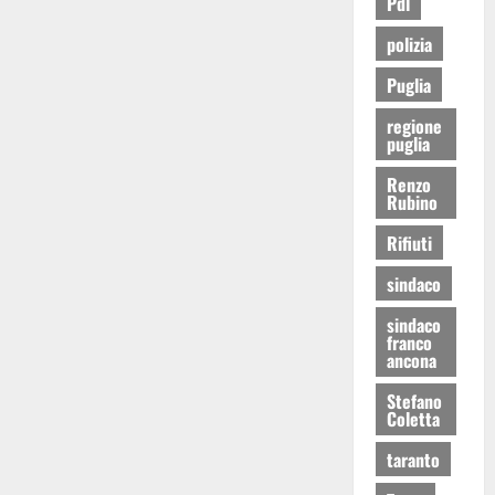
Pdl
polizia
Puglia
regione
puglia
Renzo
Rubino
Rifiuti
sindaco
sindaco
franco
ancona
Stefano
Coletta
taranto