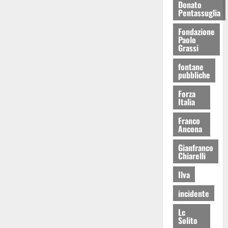
Donato
Pentassuglia
Fondazione
Paolo
Grassi
fontane
pubbliche
Forza
Italia
Franco
Ancona
Gianfranco
Chiarelli
Ilva
incidente
Lc
Solito