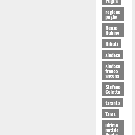
Puglia
regione
puglia
Renzo
Rubino
Rifiuti
sindaco
sindaco
franco
ancona
Stefano
Coletta
taranto
Tares
ultime
notizie
Puglia