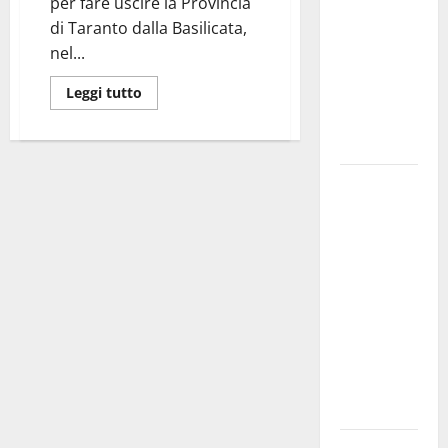
per fare uscire la Provincia
bando
di Taranto dalla Basilicata,
alloggi ERP
nel...
2026:
domande
Leggi tutto
dal 26
agosto
La gara
ciclistica
dei Giochi
attraversa
Martina
Franca:
ecco le
strade
interessate
e gli orari