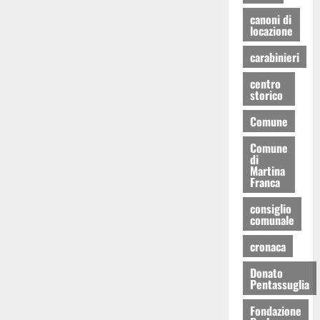
canoni di
locazione
carabinieri
centro
storico
Comune
Comune
di
Martina
Franca
consiglio
comunale
cronaca
Donato
Pentassuglia
Fondazione