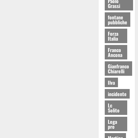
Paolo
Grassi
fontane
pubbliche
Forza
Italia
Franco
Ancona
Gianfranco
Chiarelli
Ilva
incidente
Lc
Solito
Lega
pro
Martina