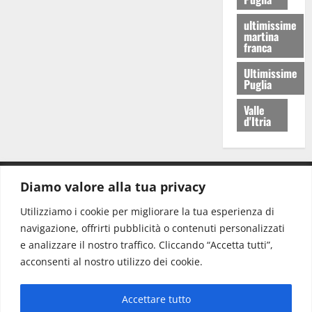
ultimissime
martina
franca
Ultimissime
Puglia
Valle
d'Itria
Diamo valore alla tua privacy
CONTATTI.
Utilizziamo i cookie per migliorare la tua esperienza di
navigazione, offrirti pubblicità o contenuti personalizzati
Redazione:
redazione@www.martinasera.it
e analizzare il nostro traffico. Cliccando “Accetta tutti”,
Direttore:
direttore@www.martinasera.it
acconsenti al nostro utilizzo dei cookie.
Info & Commerciale:
info@www.martinasera.it
Accettare tutto