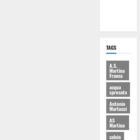
ai 15 nuovi
Fucilieri
dell’Aria
TAGS
A.S.
Martina
Franca
acqua
sprecata
Antonio
Martucci
AS
Martina
calcio