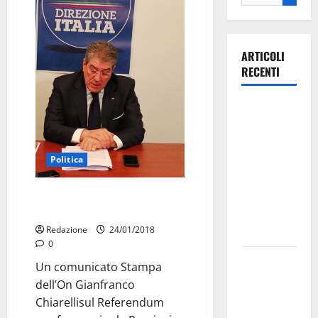
ARTICOLI
RECENTI
Ospedale di
Martina
Franca,
Forza Italia
Politica
annuncia la
On. Chiarelli: “Taranto in
protesta:
Basilicata? Una provocazione”
sit-in lunedì
Redazione
24/01/2018
10 agosto
0
Il Comune
Un comunicato Stampa
di Martina
dell’On Gianfranco
Franca
Chiarellisul Referendum
pubblica il