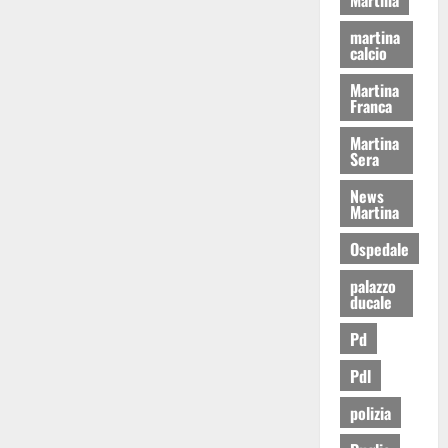
martina
calcio
Martina
Franca
Martina
Sera
News
Martina
Ospedale
palazzo
ducale
Pd
Pdl
polizia