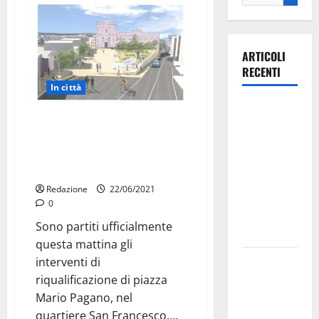
ARTICOLI
RECENTI
In città
Ospedale di
Iniziano i lavori in piazza Mario
Martina
Pagano: “Continua l’azione di
Franca,
riqualificazione di tutti i
Forza Italia
quartieri della città”
annuncia la
Redazione
22/06/2021
protesta:
0
sit-in lunedì
Sono partiti ufficialmente
10 agosto
questa mattina gli
Il Comune
interventi di
di Martina
riqualificazione di piazza
Franca
Mario Pagano, nel
pubblica il
quartiere San Francesco,...