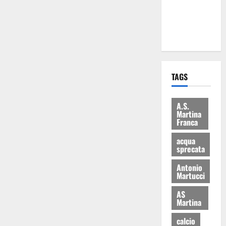
ai 15 nuovi
Fucilieri
dell’Aria
TAGS
A.S.
Martina
Franca
acqua
sprecata
Antonio
Martucci
AS
Martina
calcio