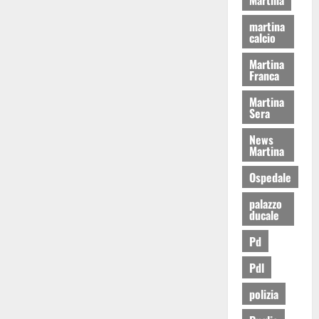
martina
calcio
Martina
Franca
Martina
Sera
News
Martina
Ospedale
palazzo
ducale
Pd
Pdl
polizia