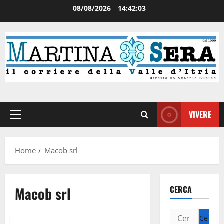
08/08/2026
14:42:03
VIVERE
Home
Macob srl
Macob srl
CERCA