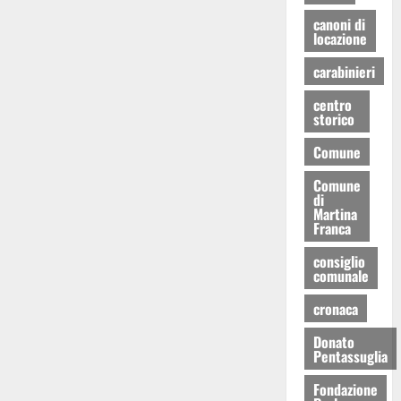
canoni di
locazione
carabinieri
centro
storico
Comune
Comune
di
Martina
Franca
consiglio
comunale
cronaca
Donato
Pentassuglia
Fondazione