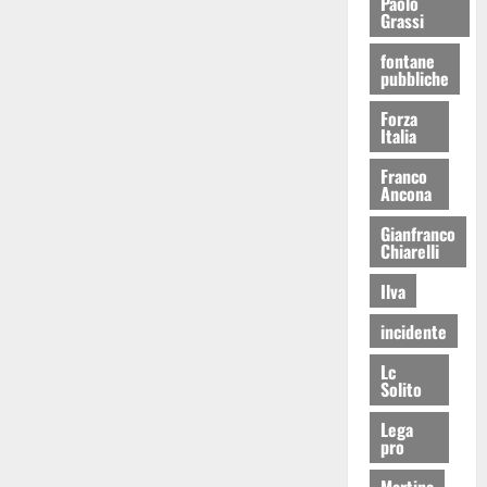
Paolo
Grassi
fontane
pubbliche
Forza
Italia
Franco
Ancona
Gianfranco
Chiarelli
Ilva
incidente
Lc
Solito
Lega
pro
Martina