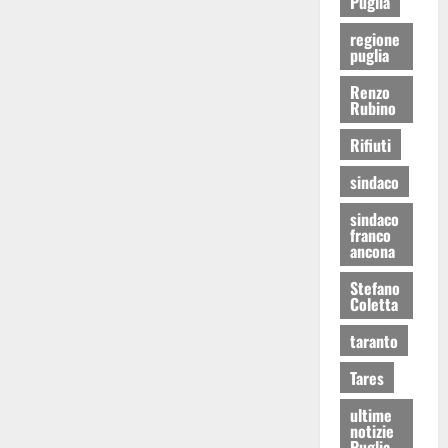
Puglia
regione
puglia
Renzo
Rubino
Rifiuti
sindaco
sindaco
franco
ancona
Stefano
Coletta
taranto
Tares
ultime
notizie
Puglia