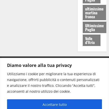
ultimissime
martina
franca
Ultimissime
Puglia
Valle
d'Itria
Diamo valore alla tua privacy
CONTATTI.
Utilizziamo i cookie per migliorare la tua esperienza di
navigazione, offrirti pubblicità o contenuti personalizzati
Redazione:
redazione@www.martinasera.it
e analizzare il nostro traffico. Cliccando “Accetta tutti”,
Direttore:
direttore@www.martinasera.it
acconsenti al nostro utilizzo dei cookie.
Info & Commerciale:
info@www.martinasera.it
Accettare tutto