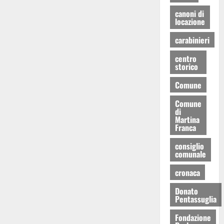
canoni di
locazione
carabinieri
centro
storico
Comune
Comune
di
Martina
Franca
consiglio
comunale
cronaca
Donato
Pentassuglia
Fondazione