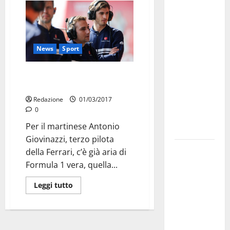
Martina
Franca
investe
sulle
News
Sport
famiglie: in
arrivo tre
Giovinazzi debutta nel primo
seminari
Gran Premio di Australia?
dedicati ad
Redazione
01/03/2017
adolescenti,
0
genitori ed
Per il martinese Antonio
empatia
Giovinazzi, terzo pilota
Aeronautica
della Ferrari, c’è già aria di
Militare, al
Formula 1 vera, quella...
16° Stormo
Leggi tutto
di Martina
Franca
consegnati
i Baschi Blu