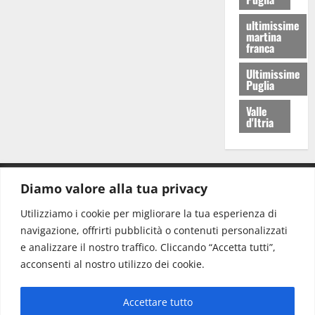
ultimissime
martina
franca
Ultimissime
Puglia
Valle
d'Itria
Diamo valore alla tua privacy
CONTATTI.
Utilizziamo i cookie per migliorare la tua esperienza di
navigazione, offrirti pubblicità o contenuti personalizzati
Redazione:
redazione@www.martinasera.it
e analizzare il nostro traffico. Cliccando “Accetta tutti”,
Direttore:
direttore@www.martinasera.it
acconsenti al nostro utilizzo dei cookie.
Info & Commerciale:
info@www.martinasera.it
Accettare tutto