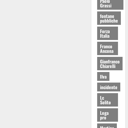
Paolo
Grassi
fontane
pubbliche
Forza
Italia
Franco
Ancona
Gianfranco
Chiarelli
Ilva
incidente
Lc
Solito
Lega
pro
Martina