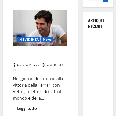
ARTICOLI
RECENTI
Ospedale di
IN EVIDENZA
News
Martina
Franca,
Ora Martina aspetta il suo
“Antonio”
Forza Italia
annuncia la
Antonio Rubino
26/03/2017
0
protesta:
sit-in lunedì
Nel giorno del ritorno alla
10 agosto
vittoria della Ferrari con
Vettel, riflettori di tutto il
Il Comune
mondo e della...
di Martina
Franca
Leggi tutto
pubblica il