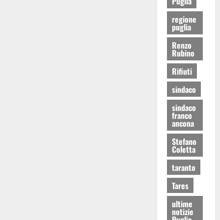
Puglia
regione
puglia
Renzo
Rubino
Rifiuti
sindaco
sindaco
franco
ancona
Stefano
Coletta
taranto
Tares
ultime
notizie
Puglia