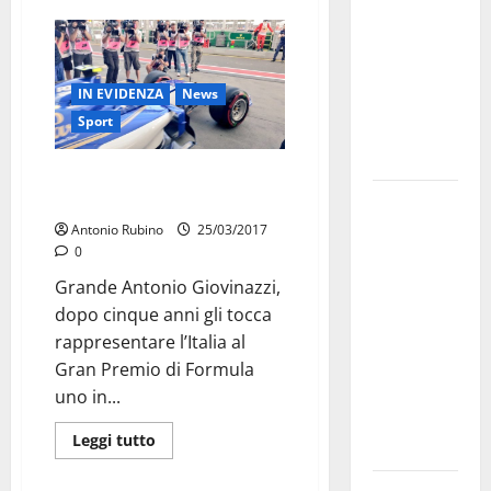
bando
alloggi ERP
2026:
IN EVIDENZA
News
domande
Sport
dal 26
agosto
Grande Antonio, ha corso la Q2
al Gran Premio di F1
La gara
ciclistica
Antonio Rubino
25/03/2017
0
dei Giochi
attraversa
Grande Antonio Giovinazzi,
Martina
dopo cinque anni gli tocca
Franca:
rappresentare l’Italia al
ecco le
Gran Premio di Formula
strade
uno in...
interessate
Leggi tutto
e gli orari