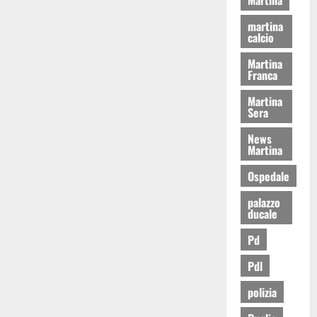
martina
calcio
Martina
Franca
Martina
Sera
News
Martina
Ospedale
palazzo
ducale
Pd
Pdl
polizia