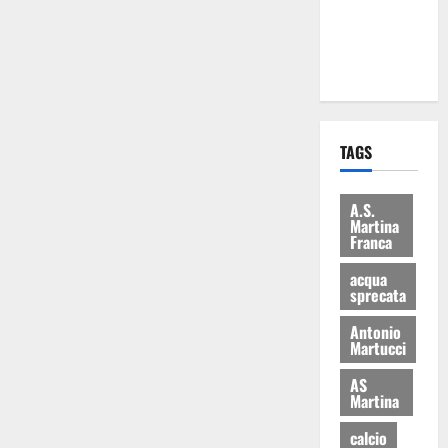
ai 15 nuovi
Fucilieri
dell’Aria
TAGS
A.S.
Martina
Franca
acqua
sprecata
Antonio
Martucci
AS
Martina
calcio