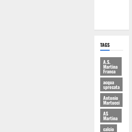
ai 15 nuovi
Fucilieri
dell’Aria
TAGS
A.S.
Martina
Franca
acqua
sprecata
Antonio
Martucci
AS
Martina
calcio