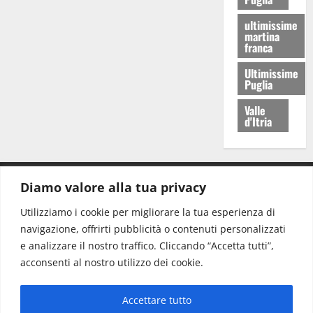
ultimissime
martina
franca
Ultimissime
Puglia
Valle
d'Itria
Diamo valore alla tua privacy
CONTATTI.
Utilizziamo i cookie per migliorare la tua esperienza di
navigazione, offrirti pubblicità o contenuti personalizzati
Redazione:
redazione@www.martinasera.it
e analizzare il nostro traffico. Cliccando “Accetta tutti”,
Direttore:
direttore@www.martinasera.it
acconsenti al nostro utilizzo dei cookie.
Info & Commerciale:
info@www.martinasera.it
Accettare tutto