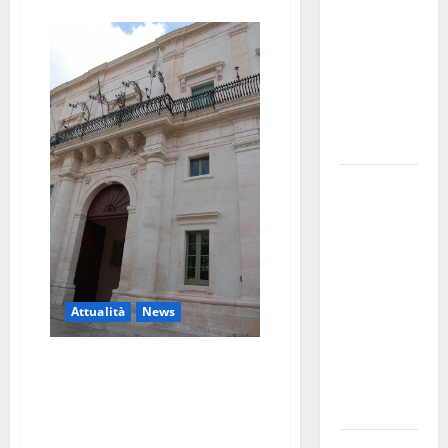
bando
alloggi ERP
2026:
domande
dal 26
agosto
La gara
ciclistica
dei Giochi
attraversa
Martina
Franca:
Attualità
News
ecco le
strade
Illuminazione pubblica, la
interessate
risposta di Mandina
all’interrogazione di Antonio
e gli orari
Fumarola