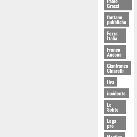
Paolo
Grassi
fontane
pubbliche
Forza
Italia
Franco
Ancona
Gianfranco
Chiarelli
Ilva
incidente
Lc
Solito
Lega
pro
Martina