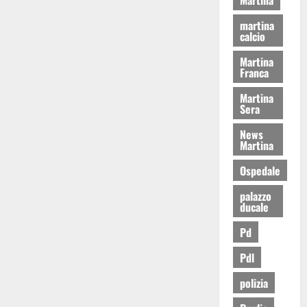
martina
calcio
Martina
Franca
Martina
Sera
News
Martina
Ospedale
palazzo
ducale
Pd
Pdl
polizia