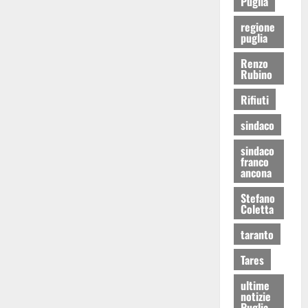
Puglia
regione
puglia
Renzo
Rubino
Rifiuti
sindaco
sindaco
franco
ancona
Stefano
Coletta
taranto
Tares
ultime
notizie
Puglia