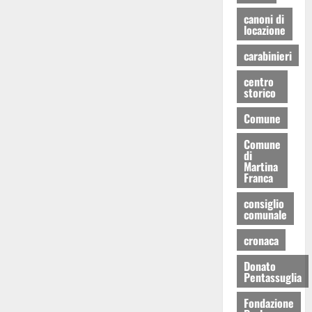
canoni di
locazione
carabinieri
centro
storico
Comune
Comune
di
Martina
Franca
consiglio
comunale
cronaca
Donato
Pentassuglia
Fondazione