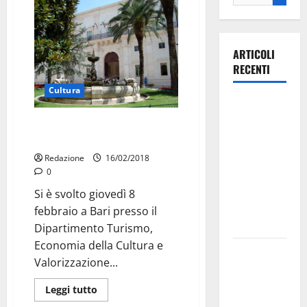
ARTICOLI
RECENTI
Cultura
Ospedale di
Martina
Palazzo Ducale, al via il secondo
Franca,
lotto di restauro
Forza Italia
Redazione
16/02/2018
annuncia la
0
protesta:
Si è svolto giovedì 8
sit-in lunedì
febbraio a Bari presso il
10 agosto
Dipartimento Turismo,
Economia della Cultura e
Il Comune
Valorizzazione...
di Martina
Franca
Leggi tutto
pubblica il