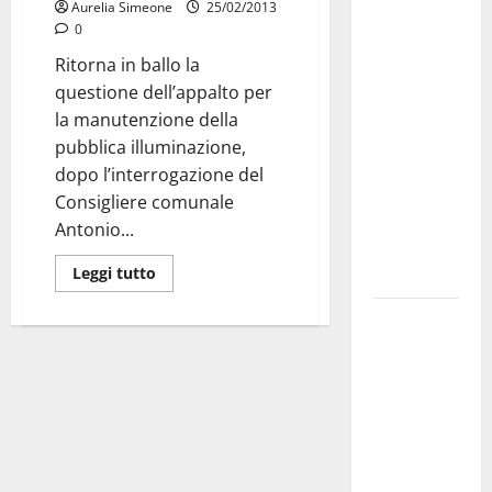
Martina
Aurelia Simeone
25/02/2013
Franca
0
investe
Ritorna in ballo la
sulle
questione dell’appalto per
famiglie: in
la manutenzione della
arrivo tre
pubblica illuminazione,
seminari
dopo l’interrogazione del
dedicati ad
Consigliere comunale
adolescenti,
Antonio...
genitori ed
Leggi tutto
empatia
Aeronautica
Militare, al
16° Stormo
di Martina
Franca
consegnati
i Baschi Blu