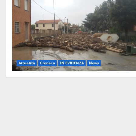
Attualità
Cronaca
IN EVIDENZA
News