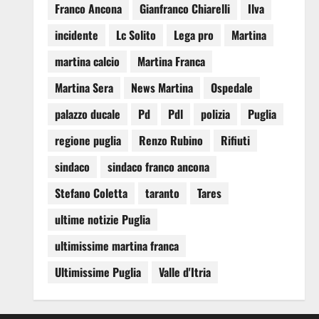
Franco Ancona
Gianfranco Chiarelli
Ilva
incidente
Lc Solito
Lega pro
Martina
martina calcio
Martina Franca
Martina Sera
News Martina
Ospedale
palazzo ducale
Pd
Pdl
polizia
Puglia
regione puglia
Renzo Rubino
Rifiuti
sindaco
sindaco franco ancona
Stefano Coletta
taranto
Tares
ultime notizie Puglia
ultimissime martina franca
Ultimissime Puglia
Valle d'Itria