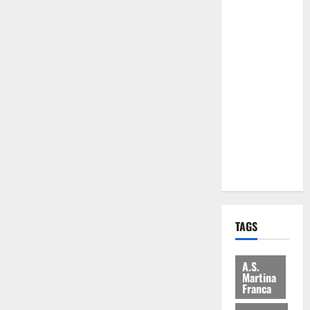
Comune:
“Nuovi
medici solo
a
novembre.
Faremo
accesso agli
atti su Tari,
rifiuti e
bilancio”
TAGS
A.S.
Martina
Franca