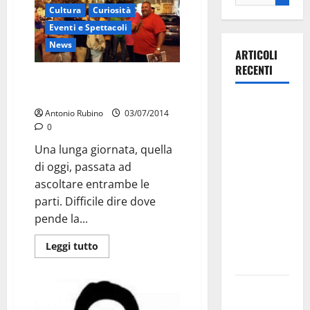
Cultura
Curiosità
Eventi e Spettacoli
News
ARTICOLI
RECENTI
Ultim’ora/ Accordo in extremis
per le giostre?
Il Comune
Antonio Rubino
03/07/2014
di Martina
0
Franca
Una lunga giornata, quella
pubblica il
di oggi, passata ad
bando
ascoltare entrambe le
alloggi ERP
parti. Difficile dire dove
2026:
pende la...
domande
dal 26
Leggi tutto
agosto
La gara
ciclistica