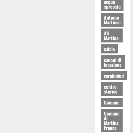
acqua
sprecata
Antonio
Martucci
AS
Martina
calcio
canoni di
locazione
carabinieri
centro
storico
Comune
Comune
di
Martina
Franca