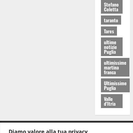
Stefano
Coletta
taranto
Tares
ultime
notizie
Puglia
ultimissime
martina
franca
Ultimissime
Puglia
Valle
d'Itria
Diamo valore alla tua privacy