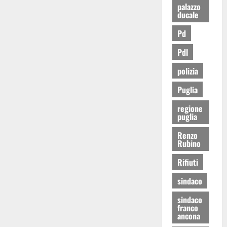
palazzo
ducale
Pd
Pdl
polizia
Puglia
regione
puglia
Renzo
Rubino
Rifiuti
sindaco
sindaco
franco
ancona