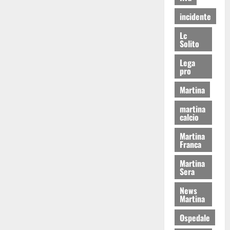
incidente
Lc
Solito
Lega
pro
Martina
martina
calcio
Martina
Franca
Martina
Sera
News
Martina
Ospedale