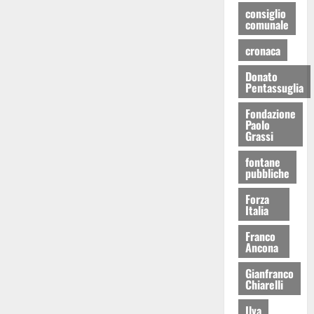
consiglio
comunale
cronaca
Donato
Pentassuglia
Fondazione
Paolo
Grassi
fontane
pubbliche
Forza
Italia
Franco
Ancona
Gianfranco
Chiarelli
Ilva