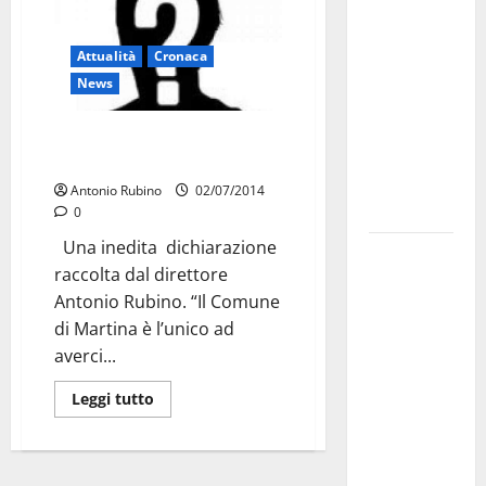
dei Giochi
attraversa
Attualità
Cronaca
Martina
News
Franca:
ecco le
Anonima dichiarazione di un
strade
giostraio
interessate
Antonio Rubino
02/07/2014
e gli orari
0
Una inedita dichiarazione
Martina
raccolta dal direttore
Franca
Antonio Rubino. “Il Comune
investe
di Martina è l’unico ad
sulle
averci...
famiglie: in
arrivo tre
Leggi tutto
seminari
dedicati ad
adolescenti,