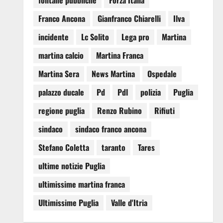
fontane pubbliche
Forza Italia
Franco Ancona
Gianfranco Chiarelli
Ilva
incidente
Lc Solito
Lega pro
Martina
martina calcio
Martina Franca
Martina Sera
News Martina
Ospedale
palazzo ducale
Pd
Pdl
polizia
Puglia
regione puglia
Renzo Rubino
Rifiuti
sindaco
sindaco franco ancona
Stefano Coletta
taranto
Tares
ultime notizie Puglia
ultimissime martina franca
Ultimissime Puglia
Valle d'Itria