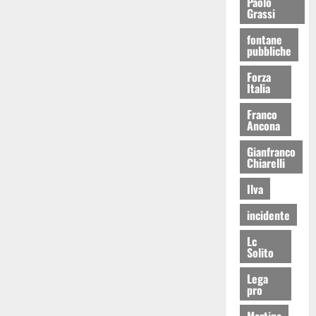
Paolo
Grassi
fontane
pubbliche
Forza
Italia
Franco
Ancona
Gianfranco
Chiarelli
Ilva
incidente
Lc
Solito
Lega
pro
Martina