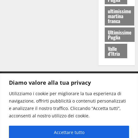
ultimissime
martina
franca
Ultimissime
Puglia
Valle
d'Itria
Diamo valore alla tua privacy
CONTATTI.
Utilizziamo i cookie per migliorare la tua esperienza di
navigazione, offrirti pubblicità o contenuti personalizzati
Redazione:
redazione@www.martinasera.it
e analizzare il nostro traffico. Cliccando “Accetta tutti”,
Direttore:
direttore@www.martinasera.it
acconsenti al nostro utilizzo dei cookie.
Info & Commerciale:
info@www.martinasera.it
Accettare tutto