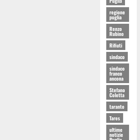
Puglia
regione
puglia
Renzo
Rubino
Rifiuti
sindaco
sindaco
franco
ancona
Stefano
Coletta
taranto
Tares
ultime
notizie
Puglia