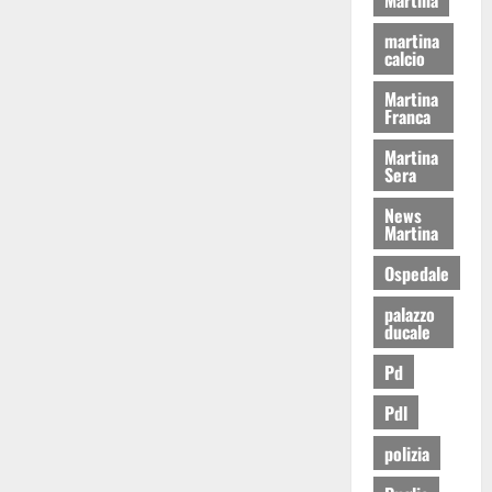
martina
calcio
Martina
Franca
Martina
Sera
News
Martina
Ospedale
palazzo
ducale
Pd
Pdl
polizia