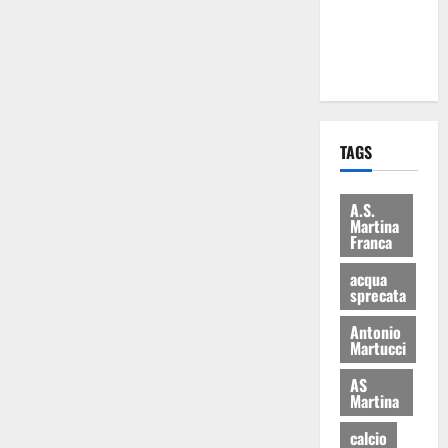
ai 15 nuovi
Fucilieri
dell’Aria
TAGS
A.S.
Martina
Franca
acqua
sprecata
Antonio
Martucci
AS
Martina
calcio