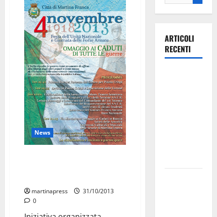
ARTICOLI
RECENTI
Ospedale di
Martina
Franca,
Forza Italia
annuncia la
News
protesta:
sit-in lunedì
“Festa dell’Unità Nazionale e
10 agosto
Giornata delle Forze Armate”: il
Il Comune
programma di Martina Franca
di Martina
martinapress
31/10/2013
Franca
0
pubblica il
Iniziativa organizzata