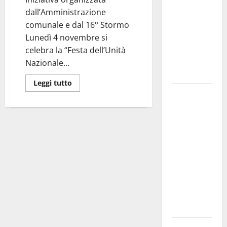
bando
dall’Amministrazione
alloggi ERP
comunale e dal 16° Stormo
2026:
Lunedì 4 novembre si
domande
celebra la “Festa dell’Unità
dal 26
Nazionale...
agosto
Leggi tutto
La gara
ciclistica
dei Giochi
attraversa
Martina
Franca:
ecco le
strade
interessate
e gli orari