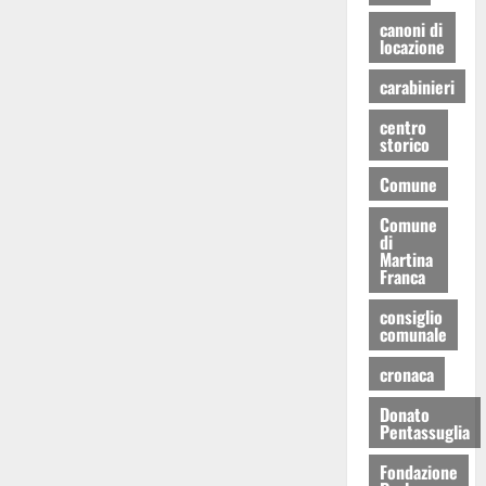
canoni di
locazione
carabinieri
centro
storico
Comune
Comune
di
Martina
Franca
consiglio
comunale
cronaca
Donato
Pentassuglia
Fondazione