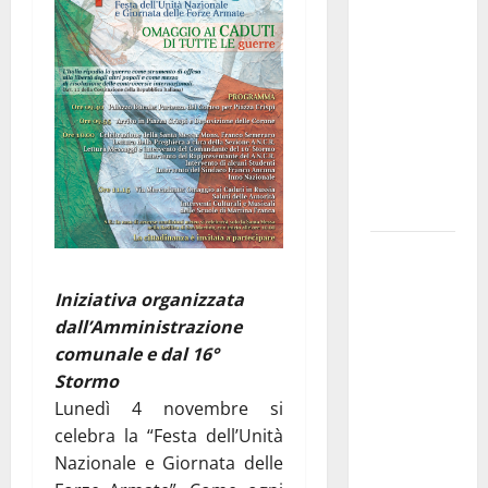
Franca
pubblica il
bando
alloggi ERP
2026:
domande
dal 26
agosto
La gara
ciclistica
Iniziativa organizzata
dei Giochi
dall’Amministrazione
attraversa
comunale e dal 16°
Martina
Stormo
Franca:
Lunedì 4 novembre si
ecco le
celebra la “Festa dell’Unità
strade
Nazionale e Giornata delle
interessate