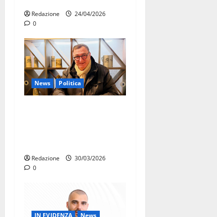
cittadini a rischio scadenza
Redazione
24/04/2026
0
News
Politica
Daniele Convertino aderisce
all’UDC di Massafra:
impegno civico e rilancio
del centro storico
Redazione
30/03/2026
0
IN EVIDENZA
News