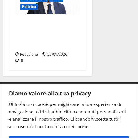
Politica
Chiarelli (UDC): il maltempo
smaschera le responsabilità
dell’amministrazione
Palmisano
Redazione
27/01/2026
0
Diamo valore alla tua privacy
CONTATTI.
Utilizziamo i cookie per migliorare la tua esperienza di
navigazione, offrirti pubblicità o contenuti personalizzati
Redazione:
redazione@www.martinasera.it
e analizzare il nostro traffico. Cliccando “Accetta tutti”,
Direttore:
direttore@www.martinasera.it
acconsenti al nostro utilizzo dei cookie.
Info & Commerciale:
info@www.martinasera.it