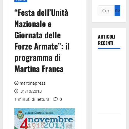
“Festa dell’Unità
Nazionale e
Giornata delle
ARTICOLI
RECENTI
Forze Armate”: il
programma di
Ospedale di
Martina
Martina Franca
Franca,
Forza Italia
martinapress
annuncia la
31/10/2013
protesta:
1 minuti di lettura
0
sit-in lunedì
10 agosto
Il Comune
di Martina