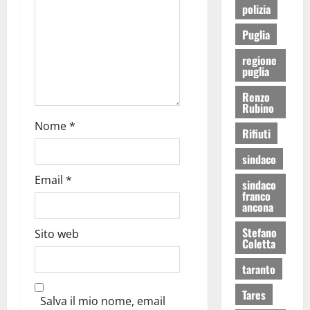
polizia
Puglia
regione
puglia
Renzo
Rubino
Nome
*
Rifiuti
sindaco
Email
*
sindaco
franco
ancona
Stefano
Sito web
Coletta
taranto
Tares
Salva il mio nome, email