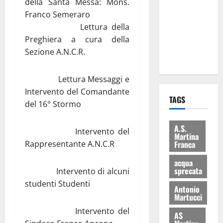
della Santa Messa: Mons.
consegnati
Franco Semeraro
i Baschi Blu
Lettura della
ai 15 nuovi
Preghiera a cura della
Fucilieri
Sezione A.N.C.R.
dell’Aria
Lettura Messaggi e
Intervento del Comandante
TAGS
del 16° Stormo
A.S.
Intervento del
Martina
Franca
Rappresentante A.N.C.R
acqua
sprecata
Intervento di alcuni
studenti Studenti
Antonio
Martucci
Intervento del
AS