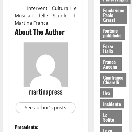
Interventi Culturali e
Fondazione
Paolo
Musicali delle Scuole di
Grassi
Martina Franca.
About The Author
fontane
pubbliche
Forza
Italia
Franco
Ancona
Gianfranco
Chiarelli
martinapress
Ilva
incidente
See author's posts
Lc
Solito
Precedente:
Lega