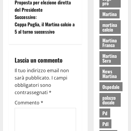
Proposta per elezione diretta
pro
del Presidente
Martina
Successivo:
Coppa Puglia, il Martina calcio a
martina
calcio
5 al turno successivo
Martina
Franca
Martina
Lascia un commento
Sera
Il tuo indirizzo email non
News
Martina
sarà pubblicato.
I campi
obbligatori sono
Ospedale
contrassegnati
*
palazzo
ducale
Commento
*
Pd
Pdl