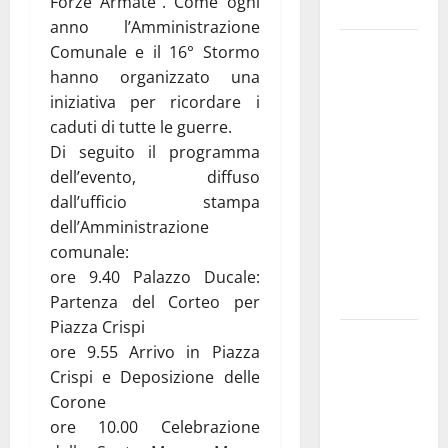
Forze Armate”. Come ogni
e gli orari
anno l’Amministrazione
Martina
Comunale e il 16° Stormo
Franca
hanno organizzato una
investe
iniziativa per ricordare i
sulle
caduti di tutte le guerre.
famiglie: in
Di seguito il programma
arrivo tre
dell’evento, diffuso
seminari
dall’ufficio stampa
dedicati ad
dell’Amministrazione
adolescenti,
comunale:
genitori ed
ore 9.40 Palazzo Ducale:
empatia
Partenza del Corteo per
Piazza Crispi
Aeronautica
ore 9.55 Arrivo in Piazza
Militare, al
Crispi e Deposizione delle
16° Stormo
Corone
di Martina
ore 10.00 Celebrazione
Franca