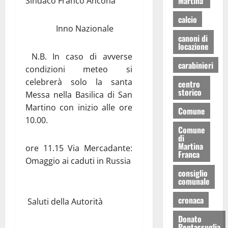
Martina
Sindaco Franco Ancona
calcio
Inno Nazionale
canoni di
locazione
N.B. In caso di avverse
carabinieri
condizioni meteo si
celebrerà solo la santa
centro
storico
Messa nella Basilica di San
Martino con inizio alle ore
Comune
10.00.
Comune
di
Martina
ore 11.15 Via Mercadante:
Franca
Omaggio ai caduti in Russia
consiglio
comunale
cronaca
Saluti della Autorità
Donato
Pentassuglia