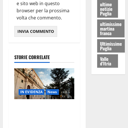
e sito web in questo
ultime
notizie
browser per la prossima
Puglia
volta che commento.
ultimissime
martina
franca
Ultimissime
Puglia
STORIE CORRELATE
Valle
d'Itria
IN EVIDENZA
News
Ultimora – Rottamazione
tributi Martina Franca,
emergono nuovi elementi: