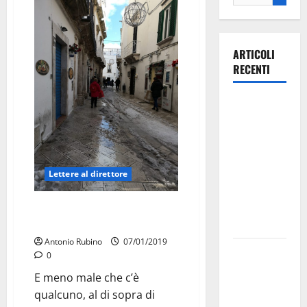
ARTICOLI
RECENTI
Ospedale di
Martina
Franca,
Forza Italia
annuncia la
Lettere al direttore
protesta:
sit-in lunedì
E venne la pioggia in loro
soccorso, ma
10 agosto
Antonio Rubino
07/01/2019
Il Comune
0
di Martina
E meno male che c’è
Franca
qualcuno, al di sopra di
pubblica il