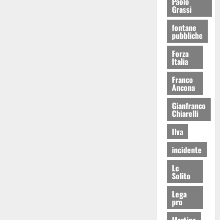
Paolo
Grassi
fontane
pubbliche
Forza
Italia
Franco
Ancona
Gianfranco
Chiarelli
Ilva
incidente
Lc
Solito
Lega
pro
Martina