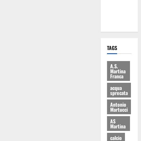
ai 15 nuovi
Fucilieri
dell’Aria
TAGS
A.S.
Martina
Franca
acqua
sprecata
Antonio
Martucci
AS
Martina
calcio