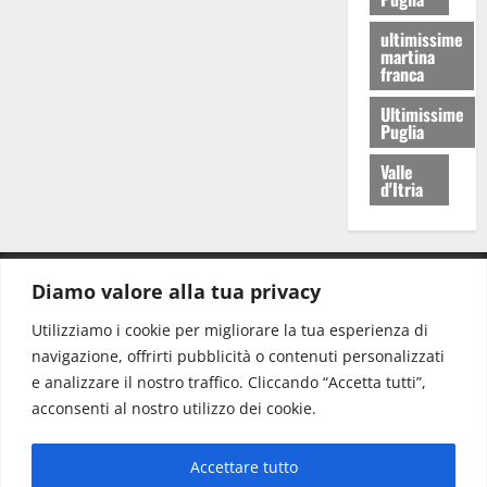
ultimissime
martina
franca
Ultimissime
Puglia
Valle
d'Itria
Diamo valore alla tua privacy
CONTATTI.
Utilizziamo i cookie per migliorare la tua esperienza di
navigazione, offrirti pubblicità o contenuti personalizzati
Redazione:
redazione@www.martinasera.it
e analizzare il nostro traffico. Cliccando “Accetta tutti”,
Direttore:
direttore@www.martinasera.it
acconsenti al nostro utilizzo dei cookie.
Info & Commerciale:
info@www.martinasera.it
Accettare tutto