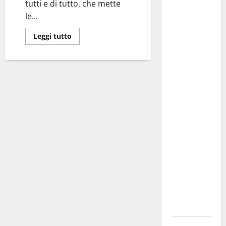
tutti e di tutto, che mette
bando
le...
alloggi ERP
2026:
Leggi tutto
domande
dal 26
agosto
La gara
ciclistica
dei Giochi
attraversa
Martina
Franca:
ecco le
strade
interessate
e gli orari