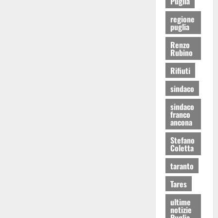
Puglia
regione
puglia
Renzo
Rubino
Rifiuti
sindaco
sindaco
franco
ancona
Stefano
Coletta
taranto
Tares
ultime
notizie
Puglia