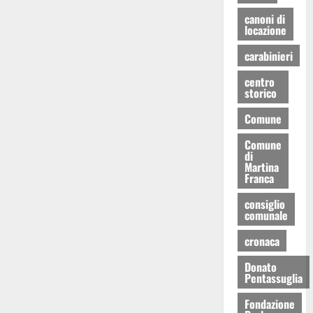
canoni di
locazione
carabinieri
centro
storico
Comune
Comune
di
Martina
Franca
consiglio
comunale
cronaca
Donato
Pentassuglia
Fondazione