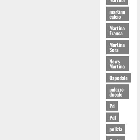
martina
calcio
Martina
Franca
Martina
Sera
News
Martina
Ospedale
palazzo
ducale
Pd
Pdl
polizia