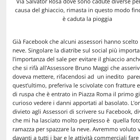
Via Salvator Rosa dove sono cadute diverse pe
causa del ghiaccio, rimasta in questo modo fi
è caduta la pioggia
Già Facebook che alcuni assessori hanno scelto
neve. Singolare la diatribe sul social più import
l’importanza del sale per evitare il ghiaccio anche
che si rifà all’Assessore Bruno Maggi che asseriva
doveva mettere, rifacendosi ad un inedito parer
quest’ultimo, preferiva le scivolate con frattur
di ruspa che è entrato in Piazza Roma il primo 
curioso vedere i danni apportati al basolato. L’o
divieto agli Assessori di scrivere su Facebook, 
che mi ha lasciato molto perplesso è quella fot
ramazza per spazzare la neve. Avremmo voluto ve
davanti a tutti i bar e le attività commerciali fa