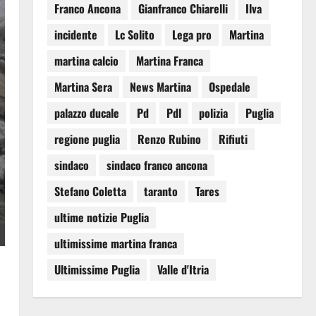
Franco Ancona
Gianfranco Chiarelli
Ilva
incidente
Lc Solito
Lega pro
Martina
martina calcio
Martina Franca
Martina Sera
News Martina
Ospedale
palazzo ducale
Pd
Pdl
polizia
Puglia
regione puglia
Renzo Rubino
Rifiuti
sindaco
sindaco franco ancona
Stefano Coletta
taranto
Tares
ultime notizie Puglia
ultimissime martina franca
Ultimissime Puglia
Valle d'Itria