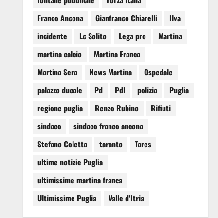
fontane pubbliche
Forza Italia
Franco Ancona
Gianfranco Chiarelli
Ilva
incidente
Lc Solito
Lega pro
Martina
martina calcio
Martina Franca
Martina Sera
News Martina
Ospedale
palazzo ducale
Pd
Pdl
polizia
Puglia
regione puglia
Renzo Rubino
Rifiuti
sindaco
sindaco franco ancona
Stefano Coletta
taranto
Tares
ultime notizie Puglia
ultimissime martina franca
Ultimissime Puglia
Valle d'Itria