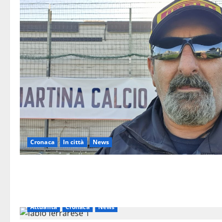
Cronaca
In città
News
Attualità
Cronaca
News