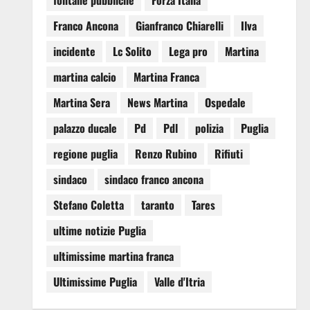
fontane pubbliche
Forza Italia
Franco Ancona
Gianfranco Chiarelli
Ilva
incidente
Lc Solito
Lega pro
Martina
martina calcio
Martina Franca
Martina Sera
News Martina
Ospedale
palazzo ducale
Pd
Pdl
polizia
Puglia
regione puglia
Renzo Rubino
Rifiuti
sindaco
sindaco franco ancona
Stefano Coletta
taranto
Tares
ultime notizie Puglia
ultimissime martina franca
Ultimissime Puglia
Valle d'Itria