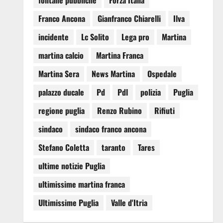
fontane pubbliche
Forza Italia
Franco Ancona
Gianfranco Chiarelli
Ilva
incidente
Lc Solito
Lega pro
Martina
martina calcio
Martina Franca
Martina Sera
News Martina
Ospedale
palazzo ducale
Pd
Pdl
polizia
Puglia
regione puglia
Renzo Rubino
Rifiuti
sindaco
sindaco franco ancona
Stefano Coletta
taranto
Tares
ultime notizie Puglia
ultimissime martina franca
Ultimissime Puglia
Valle d'Itria