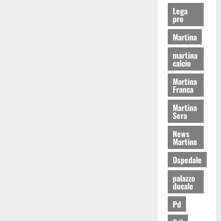
Lega
pro
Martina
martina
calcio
Martina
Franca
Martina
Sera
News
Martina
Ospedale
palazzo
ducale
Pd