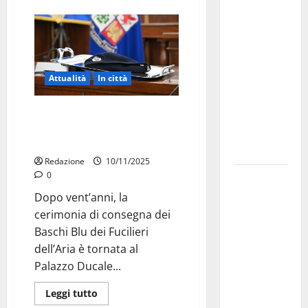
investe
sulle
famiglie: in
arrivo tre
Attualità
In città
seminari
dedicati ad
Consegnati i Baschi Blu ai nuovi
adolescenti,
Fucilieri dell’Aria: la cerimonia
genitori ed
torna a Martina Franca
empatia
Redazione
10/11/2025
0
Aeronautica
Militare, al
Dopo vent’anni, la
16° Stormo
cerimonia di consegna dei
di Martina
Baschi Blu dei Fucilieri
Franca
dell’Aria è tornata al
consegnati
Palazzo Ducale...
i Baschi Blu
Leggi tutto
ai 15 nuovi