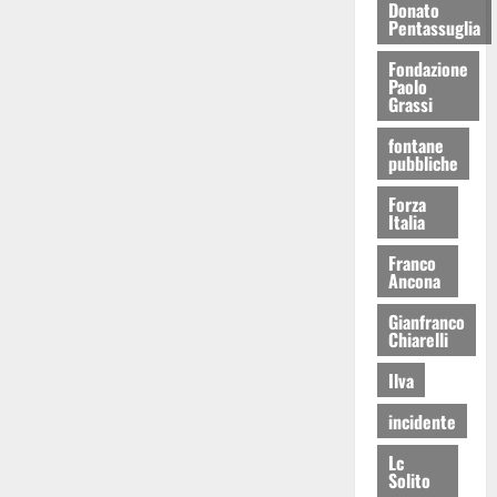
Donato
Pentassuglia
Fondazione
Paolo
Grassi
fontane
pubbliche
Forza
Italia
Franco
Ancona
Gianfranco
Chiarelli
Ilva
incidente
Lc
Solito