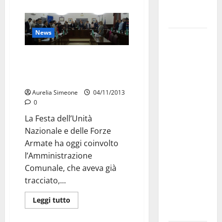
Fucilieri
dell’Aria
News
Martina
Franca,
Monumento Nazionale al
Marraffa
Carabiniere, Martina Franca
attacca
contribuisce all’iniziativa
Regione e
Aurelia Simeone
04/11/2013
Comune:
0
“Nuovi
La Festa dell’Unità
medici solo
Nazionale e delle Forze
a
Armate ha oggi coinvolto
novembre.
l’Amministrazione
Faremo
Comunale, che aveva già
accesso agli
tracciato,...
atti su Tari,
rifiuti e
Leggi tutto
bilancio”