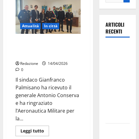
ARTICOLI
Attualità
In città
RECENTI
Il 16° Stormo resta a Martina
La gara
Franca, visita del Capo di Stato
ciclistica
Maggiore a Palazzo Ducale
dei Giochi
Redazione
14/04/2026
attraversa
0
Martina
Il sindaco Gianfranco
Franca:
Palmisano ha ricevuto il
ecco le
generale Antonio Conserva
strade
e ha ringraziato
interessate
l’Aeronautica Militare per
e gli orari
la...
Martina
Leggi tutto
Franca