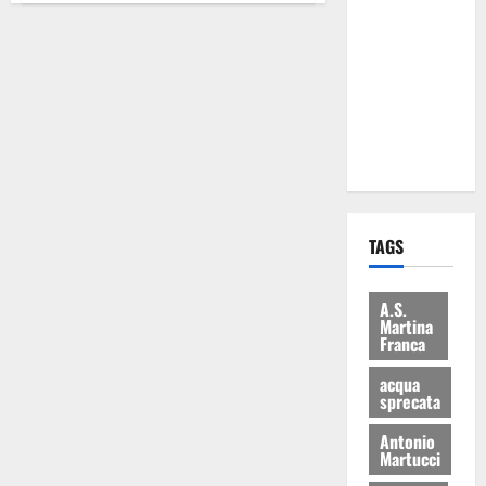
Martina
Franca: Il
sindaco non
ha fatto le
scuse alla
Lillo
TAGS
A.S.
Martina
Franca
acqua
sprecata
Antonio
Martucci