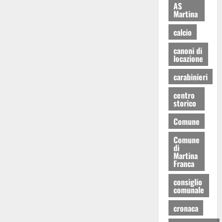
AS
Martina
calcio
canoni di
locazione
carabinieri
centro
storico
Comune
Comune
di
Martina
Franca
consiglio
comunale
cronaca