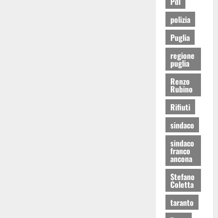
Pdl
polizia
Puglia
regione
puglia
Renzo
Rubino
Rifiuti
sindaco
sindaco
franco
ancona
Stefano
Coletta
taranto