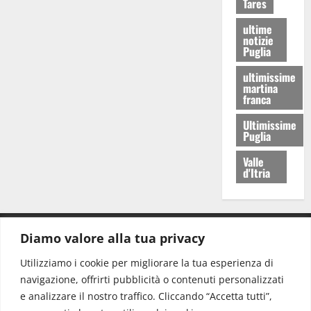
Tares
ultime
notizie
Puglia
ultimissime
martina
franca
Ultimissime
Puglia
Valle
d'Itria
Diamo valore alla tua privacy
CONTATTI.
Utilizziamo i cookie per migliorare la tua esperienza di
navigazione, offrirti pubblicità o contenuti personalizzati
Redazione:
redazione@www.martinasera.it
e analizzare il nostro traffico. Cliccando “Accetta tutti”,
Direttore:
direttore@www.martinasera.it