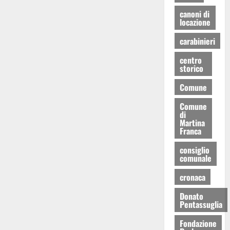
canoni di
locazione
carabinieri
centro
storico
Comune
Comune
di
Martina
Franca
consiglio
comunale
cronaca
Donato
Pentassuglia
Fondazione