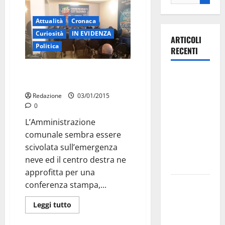
Attualità
Cronaca
Curiosità
IN EVIDENZA
ARTICOLI
Politica
RECENTI
Lo scivolone sulla neve
Ospedale di
ricompatta il centrodestra
Martina
Redazione
03/01/2015
Franca,
0
Forza Italia
L’Amministrazione
annuncia la
comunale sembra essere
protesta:
scivolata sull’emergenza
sit-in lunedì
neve ed il centro destra ne
10 agosto
approfitta per una
Il Comune
conferenza stampa,...
di Martina
Leggi tutto
Franca
pubblica il