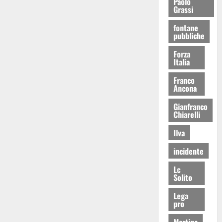
Paolo
Grassi
fontane
pubbliche
Forza
Italia
Franco
Ancona
Gianfranco
Chiarelli
Ilva
incidente
Lc
Solito
Lega
pro
Martina