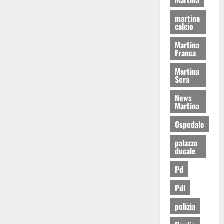
martina
calcio
Martina
Franca
Martina
Sera
News
Martina
Ospedale
palazzo
ducale
Pd
Pdl
polizia