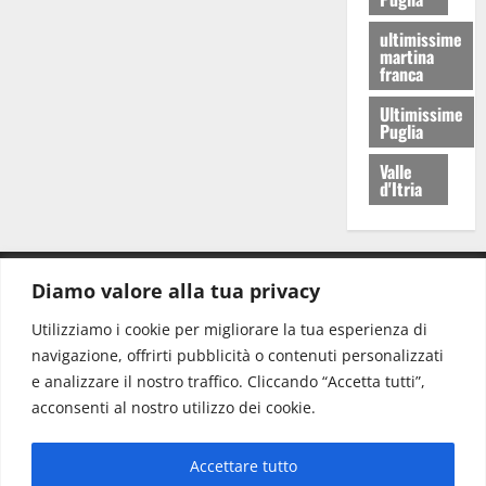
ultimissime
martina
franca
Ultimissime
Puglia
Valle
d'Itria
Diamo valore alla tua privacy
CONTATTI.
Utilizziamo i cookie per migliorare la tua esperienza di
navigazione, offrirti pubblicità o contenuti personalizzati
Redazione:
redazione@www.martinasera.it
e analizzare il nostro traffico. Cliccando “Accetta tutti”,
Direttore:
direttore@www.martinasera.it
acconsenti al nostro utilizzo dei cookie.
Info & Commerciale:
info@www.martinasera.it
Accettare tutto