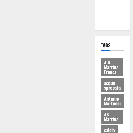
ai 15 nuovi
Fucilieri
dell’Aria
TAGS
A.S.
Martina
Franca
acqua
sprecata
Antonio
Martucci
AS
Martina
calcio