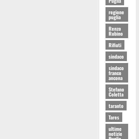
Puglia
regione
puglia
Renzo
Rubino
Rifiuti
sindaco
sindaco
franco
ancona
Stefano
Coletta
taranto
Tares
ultime
notizie
Puglia