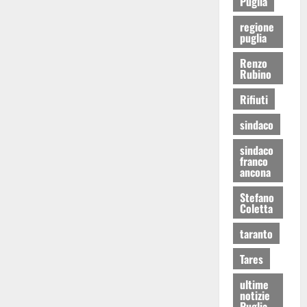
Puglia
regione
puglia
Renzo
Rubino
Rifiuti
sindaco
sindaco
franco
ancona
Stefano
Coletta
taranto
Tares
ultime
notizie
Puglia