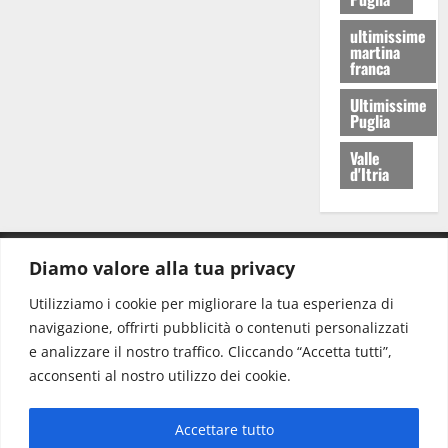
ultimissime
martina
franca
Ultimissime
Puglia
Valle
d'Itria
Diamo valore alla tua privacy
CONTATTI.
Utilizziamo i cookie per migliorare la tua esperienza di
navigazione, offrirti pubblicità o contenuti personalizzati
Redazione:
redazione@www.martinasera.it
e analizzare il nostro traffico. Cliccando “Accetta tutti”,
Direttore:
direttore@www.martinasera.it
acconsenti al nostro utilizzo dei cookie.
Info & Commerciale:
info@www.martinasera.it
Accettare tutto