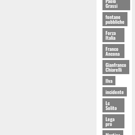
Paolo
Grassi
fontane
pubbliche
Forza
Italia
Franco
Ancona
Gianfranco
Chiarelli
Ilva
incidente
Lc
Solito
Lega
pro
Martina