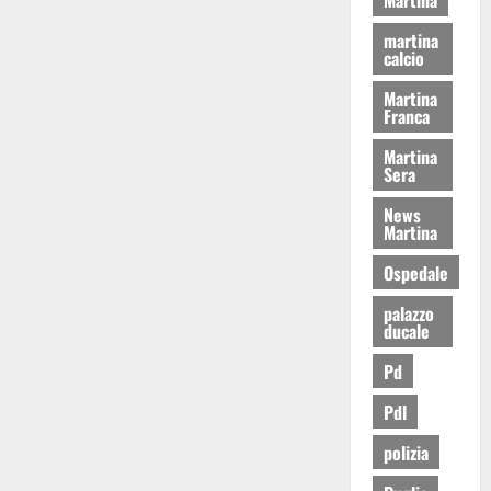
martina
calcio
Martina
Franca
Martina
Sera
News
Martina
Ospedale
palazzo
ducale
Pd
Pdl
polizia