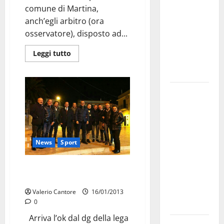
comune di Martina,
bando
anch’egli arbitro (ora
alloggi ERP
osservatore), disposto ad...
2026:
domande
Leggi tutto
dal 26
agosto
La gara
ciclistica
dei Giochi
attraversa
Martina
News
Sport
Franca:
ecco le
Martina, work in progress per il
nuovo stadio: fiducia da Ghirelli
strade
interessate
Valerio Cantore
16/01/2013
0
e gli orari
Arriva l’ok dal dg della lega