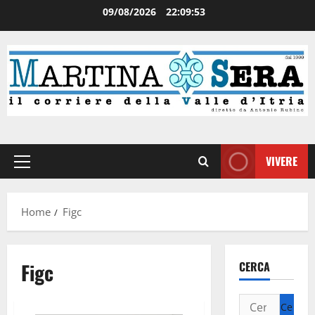
09/08/2026
22:09:53
VIVERE
Home
Figc
Figc
CERCA