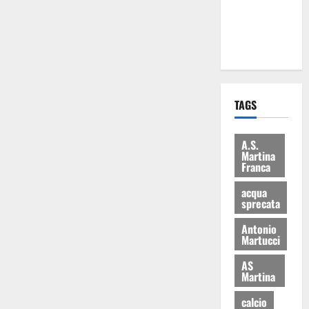
ai 15 nuovi
Fucilieri
dell’Aria
TAGS
A.S.
Martina
Franca
acqua
sprecata
Antonio
Martucci
AS
Martina
calcio