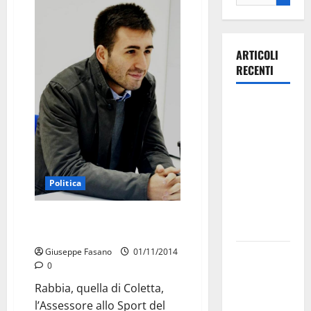
ARTICOLI
RECENTI
Ospedale di
Martina
Franca,
Forza Italia
annuncia la
Politica
protesta:
sit-in lunedì
Coletta scrive alle Autorità
10 agosto
Sportive
Giuseppe Fasano
01/11/2014
Il Comune
0
di Martina
Rabbia, quella di Coletta,
Franca
l’Assessore allo Sport del
pubblica il