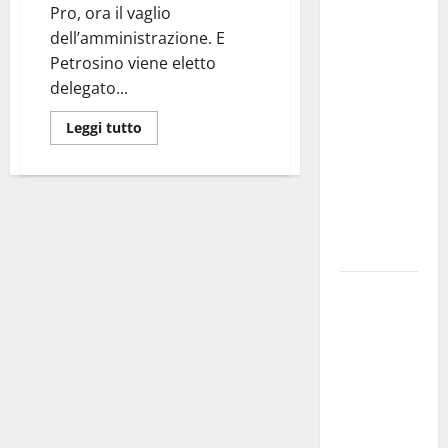
Martina
Pro, ora il vaglio
Franca
dell’amministrazione. E
investe
Petrosino viene eletto
sulle
delegato...
famiglie: in
arrivo tre
Leggi tutto
seminari
dedicati ad
adolescenti,
genitori ed
empatia
Aeronautica
Militare, al
16° Stormo
di Martina
Franca
consegnati
i Baschi Blu