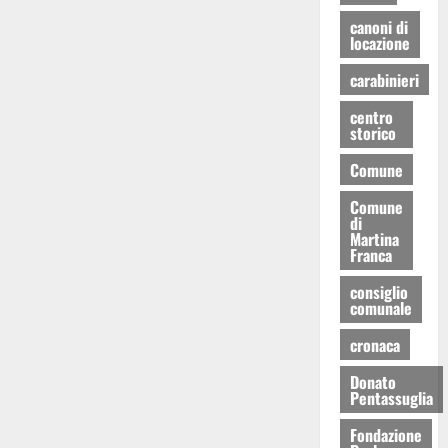
canoni di
locazione
carabinieri
centro
storico
Comune
Comune
di
Martina
Franca
consiglio
comunale
cronaca
Donato
Pentassuglia
Fondazione