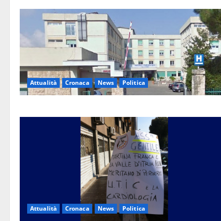
Attualità
Cronaca
News
Politica
Attualità
Cronaca
News
Politica