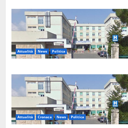
Attualità
News
Politica
Attualità
Cronaca
News
Politica