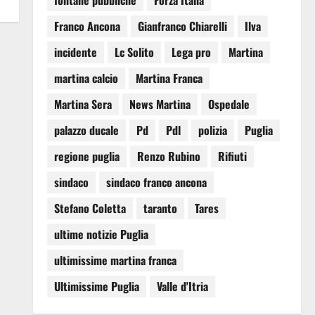
fontane pubbliche
Forza Italia
Franco Ancona
Gianfranco Chiarelli
Ilva
incidente
Lc Solito
Lega pro
Martina
martina calcio
Martina Franca
Martina Sera
News Martina
Ospedale
palazzo ducale
Pd
Pdl
polizia
Puglia
regione puglia
Renzo Rubino
Rifiuti
sindaco
sindaco franco ancona
Stefano Coletta
taranto
Tares
ultime notizie Puglia
ultimissime martina franca
Ultimissime Puglia
Valle d'Itria