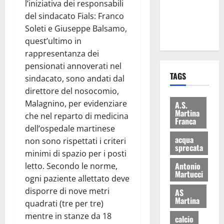
l’iniziativa dei responsabili
ai 15 nuovi
del sindacato Fials: Franco
Fucilieri
Soleti e Giuseppe Balsamo,
dell’Aria
quest’ultimo in
rappresentanza dei
pensionati annoverati nel
TAGS
sindacato, sono andati dal
direttore del nosocomio,
Malagnino, per evidenziare
A.S.
Martina
che nel reparto di medicina
Franca
dell’ospedale martinese
acqua
non sono rispettati i criteri
sprecata
minimi di spazio per i posti
Antonio
letto. Secondo le norme,
Martucci
ogni paziente allettato deve
disporre di nove metri
AS
Martina
quadrati (tre per tre)
mentre in stanze da 18
calcio