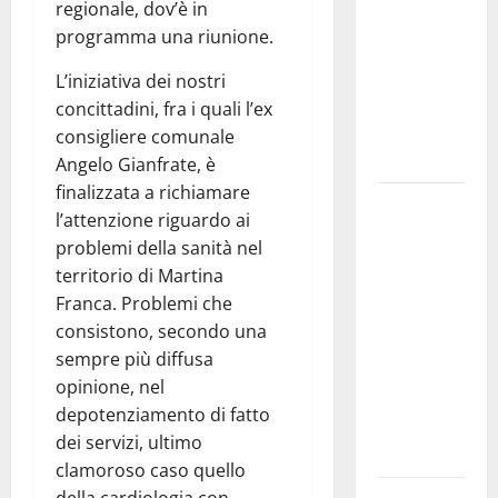
regionale, dov’è in
bando
programma una riunione.
alloggi ERP
2026:
L’iniziativa dei nostri
domande
concittadini, fra i quali l’ex
dal 26
consigliere comunale
agosto
Angelo Gianfrate, è
finalizzata a richiamare
La gara
l’attenzione riguardo ai
ciclistica
problemi della sanità nel
dei Giochi
territorio di Martina
attraversa
Franca. Problemi che
Martina
consistono, secondo una
Franca:
sempre più diffusa
ecco le
opinione, nel
strade
depotenziamento di fatto
interessate
dei servizi, ultimo
e gli orari
clamoroso caso quello
della cardiologia con