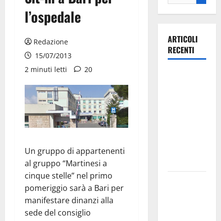
l’ospedale
ARTICOLI
Redazione
RECENTI
15/07/2013
2 minuti letti
20
Ospedale di
Martina
Franca,
Forza Italia
annuncia la
protesta:
sit-in lunedì
Un gruppo di appartenenti
10 agosto
al gruppo “Martinesi a
cinque stelle” nel primo
Il Comune
pomeriggio sarà a Bari per
di Martina
manifestare dinanzi alla
Franca
sede del consiglio
pubblica il