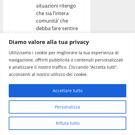
situazioni ritengo
che sia l’intera
comunità’ che
debba fare sentire
forte la sua voce
Diamo valore alla tua privacy
con iniziative non
isolate ma che
Utilizziamo i cookie per migliorare la tua esperienza di
coinvolgano il
navigazione, offrirti pubblicità o contenuti personalizzati
maggior numero
e analizzare il nostro traffico. Cliccando “Accetta tutti”,
di persone. A
acconsenti al nostro utilizzo dei cookie.
Martina, temo sia
difficile che ciò’
Accettare tutto
possa avvenire
forse perché’ il
Personalizza
martinese ha
difficoltà’ ad
Rifiuta tutto
esporsi. E così’ le
migliori energie si