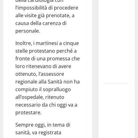
Martina
l’impossibilità di procedere
Franca
alle visite già prenotate, a
investe
causa della carenza di
sulle
personale.
famiglie: in
arrivo tre
Inoltre, i martinesi a cinque
seminari
stelle protestano perché a
dedicati ad
fronte di una promessa che
adolescenti,
loro ritenevano di avere
genitori ed
ottenuto, l’assessore
empatia
regionale alla Sanità non ha
compiuto il sopralluogo
Aeronautica
all’ospedale, ritenuto
Militare, al
necessario da chi oggi va a
16° Stormo
protestare.
di Martina
Franca
Sempre oggi, in tema di
consegnati
sanità, va registrata
i Baschi Blu