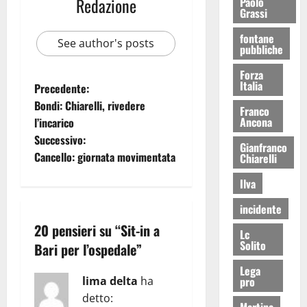
Redazione
Paolo
Grassi
fontane
See author's posts
pubbliche
Forza
Italia
Precedente:
Bondi: Chiarelli, rivedere
Franco
Ancona
l’incarico
Successivo:
Gianfranco
Cancello: giornata movimentata
Chiarelli
Ilva
incidente
20 pensieri su “
Sit-in a
Lc
Solito
Bari per l’ospedale
”
Lega
lima delta
ha
pro
detto:
Martina