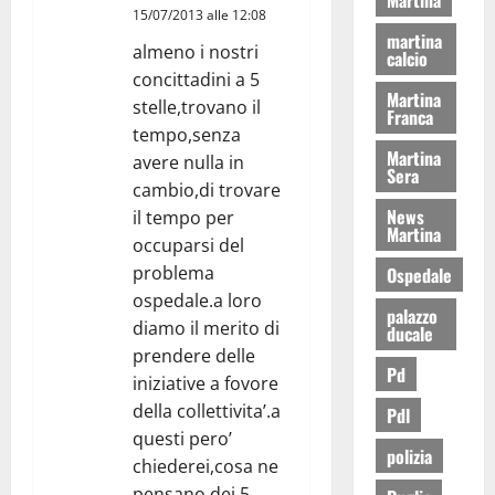
15/07/2013 alle 12:08
martina
almeno i nostri
calcio
concittadini a 5
Martina
stelle,trovano il
Franca
tempo,senza
Martina
avere nulla in
Sera
cambio,di trovare
News
il tempo per
Martina
occuparsi del
problema
Ospedale
ospedale.a loro
palazzo
diamo il merito di
ducale
prendere delle
Pd
iniziative a fovore
della collettivita’.a
Pdl
questi pero’
polizia
chiederei,cosa ne
pensano dei 5