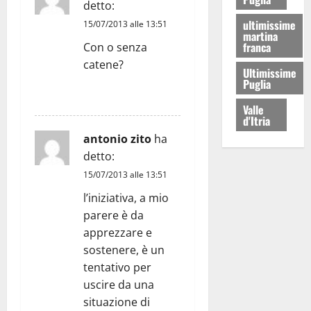
detto:
ultimissime
15/07/2013 alle 13:51
martina
franca
Con o senza
catene?
Ultimissime
Puglia
RISPONDI
Valle
d'Itria
antonio zito
ha
detto:
15/07/2013 alle 13:51
l’iniziativa, a mio
parere è da
apprezzare e
sostenere, è un
tentativo per
uscire da una
situazione di