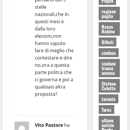
Puglia
stelle
regione
nazionali,che in
puglia
questi mesi e
Renzo
dalla loro
Rubino
elezioni,non
Rifiuti
hanno saputo
fare di meglio che
sindaco
contestare e dire
sindaco
no,ora a questa
franco
parte politca che
ancona
ci governa e poi a
Stefano
qualsiasi altra
Coletta
proposta?
taranto
RISPONDI
Tares
ultime
notizie
Vito Pastore
ha
Puglia