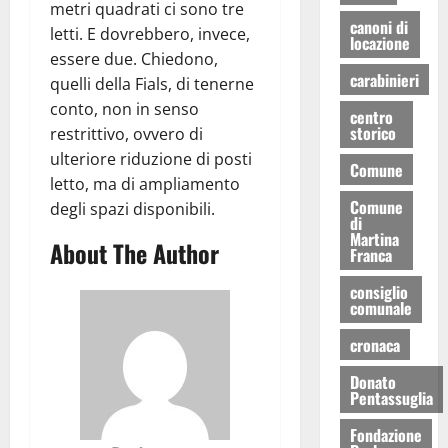
metri quadrati ci sono tre
canoni di
letti. E dovrebbero, invece,
locazione
essere due. Chiedono,
carabinieri
quelli della Fials, di tenerne
conto, non in senso
centro
storico
restrittivo, ovvero di
ulteriore riduzione di posti
Comune
letto, ma di ampliamento
Comune
degli spazi disponibili.
di
Martina
About The Author
Franca
consiglio
comunale
cronaca
Donato
Pentassuglia
Fondazione