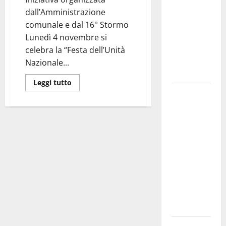
bando
dall’Amministrazione
alloggi ERP
comunale e dal 16° Stormo
2026:
Lunedì 4 novembre si
domande
celebra la “Festa dell’Unità
dal 26
Nazionale...
agosto
Leggi tutto
La gara
ciclistica
dei Giochi
attraversa
Martina
Franca:
ecco le
strade
interessate
e gli orari