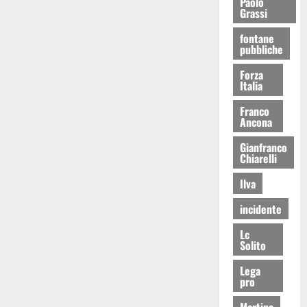
Paolo
Grassi
fontane
pubbliche
Forza
Italia
Franco
Ancona
Gianfranco
Chiarelli
Ilva
incidente
Lc
Solito
Lega
pro
Martina