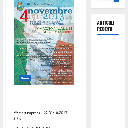
ARTICOLI
RECENTI
Ospedale di
Martina
Franca,
Forza Italia
annuncia la
News
protesta:
sit-in lunedì
“Festa dell’Unità Nazionale e
10 agosto
Giornata delle Forze Armate”: il
Il Comune
programma di Martina Franca
di Martina
martinapress
31/10/2013
Franca
0
pubblica il
Iniziativa organizzata