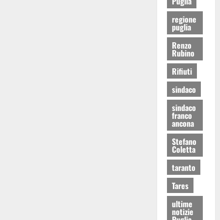
Puglia
regione
puglia
Renzo
Rubino
Rifiuti
sindaco
sindaco
franco
ancona
Stefano
Coletta
taranto
Tares
ultime
notizie
Puglia