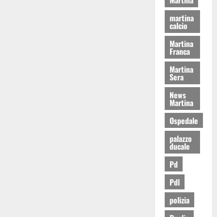
martina
calcio
Martina
Franca
Martina
Sera
News
Martina
Ospedale
palazzo
ducale
Pd
Pdl
polizia