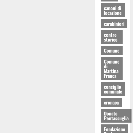
canoni di
locazione
carabinieri
centro
storico
Comune
Comune
di
Martina
Franca
consiglio
comunale
cronaca
Donato
Pentassuglia
Fondazione