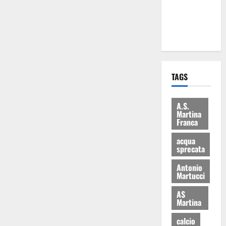
ai 15 nuovi
Fucilieri
dell’Aria
TAGS
A.S.
Martina
Franca
acqua
sprecata
Antonio
Martucci
AS
Martina
calcio