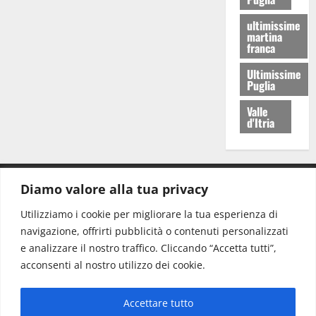
ultimissime
martina
franca
Ultimissime
Puglia
Valle
d'Itria
Diamo valore alla tua privacy
CONTATTI.
Utilizziamo i cookie per migliorare la tua esperienza di
navigazione, offrirti pubblicità o contenuti personalizzati
Redazione:
redazione@www.martinasera.it
e analizzare il nostro traffico. Cliccando “Accetta tutti”,
Direttore:
direttore@www.martinasera.it
acconsenti al nostro utilizzo dei cookie.
Info & Commerciale:
info@www.martinasera.it
Accettare tutto