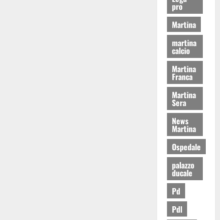
pro
Martina
martina
calcio
Martina
Franca
Martina
Sera
News
Martina
Ospedale
palazzo
ducale
Pd
Pdl