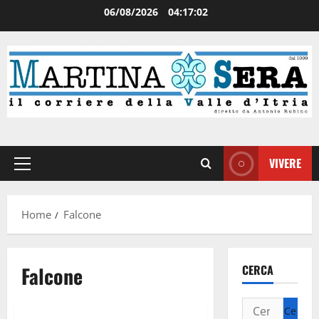
06/08/2026
04:17:03
VIVERE
Home
Falcone
Falcone
CERCA