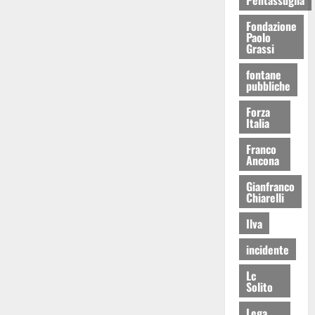
Fondazione
Paolo
Grassi
fontane
pubbliche
Forza
Italia
Franco
Ancona
Gianfranco
Chiarelli
Ilva
incidente
Lc
Solito
Lega