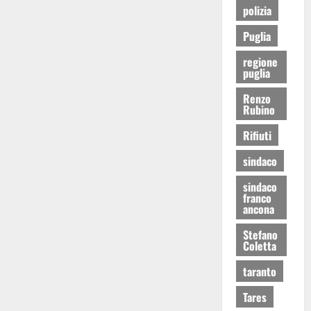
polizia
Puglia
regione
puglia
Renzo
Rubino
Rifiuti
sindaco
sindaco
franco
ancona
Stefano
Coletta
taranto
Tares