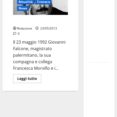
Attualità
Cronaca
Militare, al
News
16° Stormo
di Martina
Capaci, 21 anni fa
Franca
Redazione
23/05/2013
consegnati
0
i Baschi Blu
Il 23 maggio 1992 Giovanni
ai 15 nuovi
Falcone, magistrato
Fucilieri
palermitano, la sua
dell’Aria
compagna e collega
Martina
Francesca Morvillo e i...
Franca,
Leggi tutto
Marraffa
attacca
Regione e
Comune:
“Nuovi
medici solo