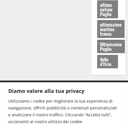
ultime
notizie
Puglia
ultimissime
martina
franca
Ultimissime
Puglia
Valle
d'Itria
Diamo valore alla tua privacy
CONTATTI.
Utilizziamo i cookie per migliorare la tua esperienza di
navigazione, offrirti pubblicità o contenuti personalizzati
Redazione:
redazione@www.martinasera.it
e analizzare il nostro traffico. Cliccando “Accetta tutti”,
Direttore:
direttore@www.martinasera.it
acconsenti al nostro utilizzo dei cookie.
Info & Commerciale:
info@www.martinasera.it