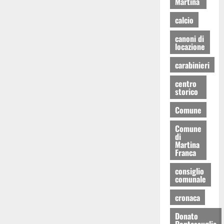
Martina
calcio
canoni di
locazione
carabinieri
centro
storico
Comune
Comune
di
Martina
Franca
consiglio
comunale
cronaca
Donato
Pentassuglia