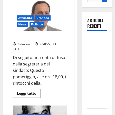
Attualità
Cronaca
ARTICOLI
News
Politica
RECENTI
Anche la giunta ricorda Capaci
Martina
Redazione
23/05/2013
Franca
1
investe
Di seguito una nota diffusa
sulle
dalla segreteria del
famiglie: in
sindaco: Questo
arrivo tre
pomeriggio, alle ore 18,00, i
seminari
rintocchi della...
dedicati ad
adolescenti,
Leggi tutto
genitori ed
empatia
Aeronautica