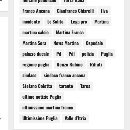
fontane pubbliche
Forza Italia
Franco Ancona
Gianfranco Chiarelli
Ilva
incidente
Lc Solito
Lega pro
Martina
martina calcio
Martina Franca
Martina Sera
News Martina
Ospedale
palazzo ducale
Pd
Pdl
polizia
Puglia
regione puglia
Renzo Rubino
Rifiuti
sindaco
sindaco franco ancona
Stefano Coletta
taranto
Tares
ultime notizie Puglia
ultimissime martina franca
Ultimissime Puglia
Valle d'Itria