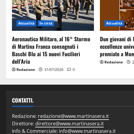
Attualità
In città
Attualità
Aeronautica Militare, al 16° Stormo
Due giovani di 
di Martina Franca consegnati i
eccellenze unive
Baschi Blu ai 15 nuovi Fucilieri
premiate a Mon
dell’Aria
Redazione
2
Redazione
31/07/2026
0
CONTATTI.
Redazione:
redazione@www.martinasera.it
Direttore:
direttore@www.martinasera.it
Info & Commerciale:
info@www.martinasera.it