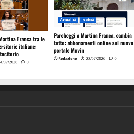
Attualità
In città
Parcheggi a Martina Franca, cambia
Martina Franca tra le
tutto: abbonamenti online sul nuovo
rsitarie italiane:
portale Muvin
tecitorio
Redazione
22/07/2026
0
4/07/2026
0