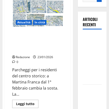
ARTICOLI
Attualità
In città
RECENTI
Martina Franca: parcheggi per i
Ospedale di
residenti del centro storico,
Martina
strisce gialle e abbonamenti più
Franca,
economici
Forza Italia
Redazione
23/01/2026
annuncia la
0
protesta:
Parcheggi per i residenti
sit-in lunedì
del centro storico: a
10 agosto
Martina Franca dal 1°
febbraio cambia la sosta.
Il Comune
La...
di Martina
Franca
Leggi tutto
pubblica il