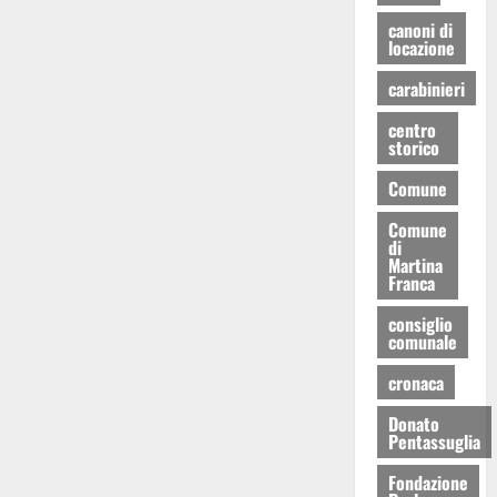
canoni di
locazione
carabinieri
centro
storico
Comune
Comune
di
Martina
Franca
consiglio
comunale
cronaca
Donato
Pentassuglia
Fondazione