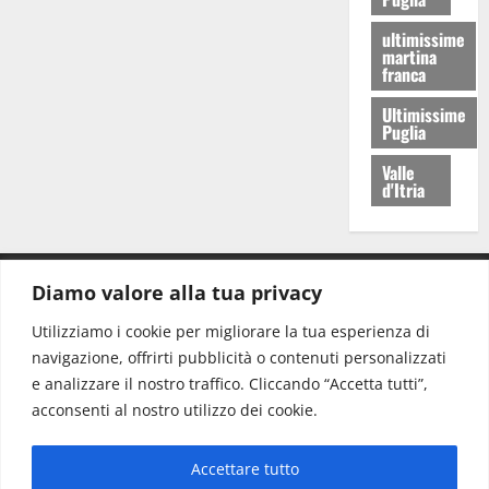
ultimissime
martina
franca
Ultimissime
Puglia
Valle
d'Itria
Diamo valore alla tua privacy
CONTATTI.
Utilizziamo i cookie per migliorare la tua esperienza di
navigazione, offrirti pubblicità o contenuti personalizzati
Redazione:
redazione@www.martinasera.it
e analizzare il nostro traffico. Cliccando “Accetta tutti”,
Direttore:
direttore@www.martinasera.it
acconsenti al nostro utilizzo dei cookie.
Info & Commerciale:
info@www.martinasera.it
Accettare tutto