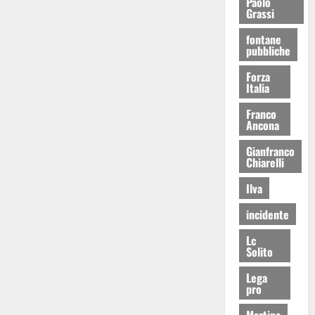
Paolo
Grassi
fontane
pubbliche
Forza
Italia
Franco
Ancona
Gianfranco
Chiarelli
Ilva
incidente
Lc
Solito
Lega
pro
Martina