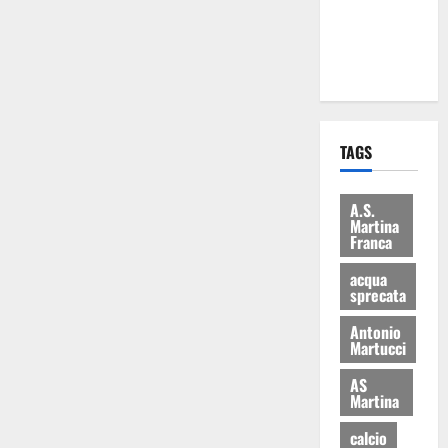
ai 15 nuovi
Fucilieri
dell’Aria
TAGS
A.S.
Martina
Franca
acqua
sprecata
Antonio
Martucci
AS
Martina
calcio