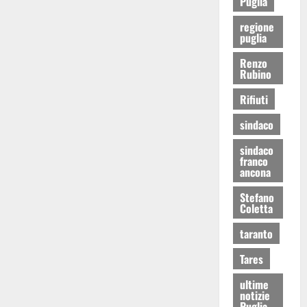
Puglia
regione
puglia
Renzo
Rubino
Rifiuti
sindaco
sindaco
franco
ancona
Stefano
Coletta
taranto
Tares
ultime
notizie
Puglia