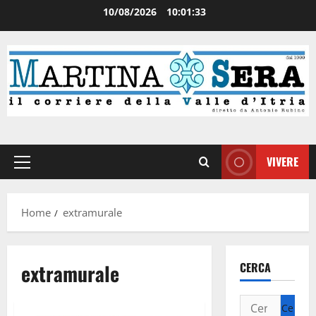
10/08/2026
10:01:34
VIVERE
Home
extramurale
extramurale
CERCA