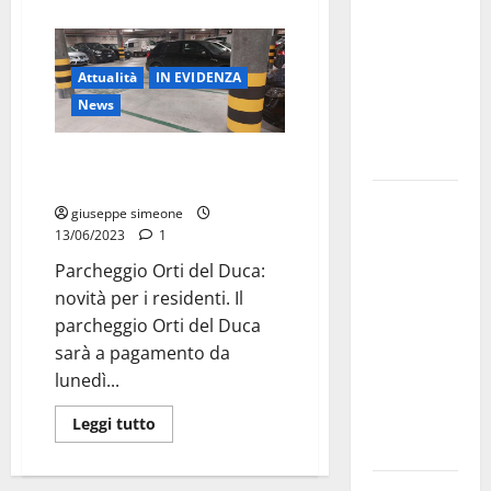
bando
alloggi ERP
2026:
Attualità
IN EVIDENZA
domande
News
dal 26
agosto
Parcheggio Orti del Duca: novità
per i residenti
La gara
giuseppe simeone
ciclistica
13/06/2023
1
dei Giochi
Parcheggio Orti del Duca:
attraversa
novità per i residenti. Il
Martina
parcheggio Orti del Duca
Franca:
sarà a pagamento da
ecco le
lunedì...
strade
interessate
Leggi tutto
e gli orari