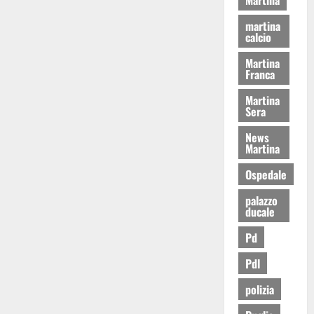
martina
calcio
Martina
Franca
Martina
Sera
News
Martina
Ospedale
palazzo
ducale
Pd
Pdl
polizia