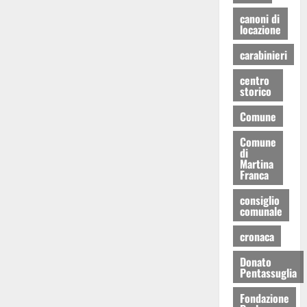
canoni di
locazione
carabinieri
centro
storico
Comune
Comune
di
Martina
Franca
consiglio
comunale
cronaca
Donato
Pentassuglia
Fondazione