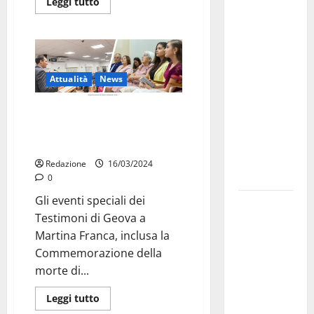
Martina
Leggi tutto
Franca
investe
sulle
famiglie: in
Attualità
News
arrivo tre
seminari
Eventi dei Testimoni di Geova a
dedicati ad
Martina Franca:
adolescenti,
Commemorazione e conferenza
genitori ed
Redazione
16/03/2024
empatia
0
Gli eventi speciali dei
Aeronautica
Testimoni di Geova a
Militare, al
Martina Franca, inclusa la
16° Stormo
Commemorazione della
di Martina
morte di...
Franca
consegnati
Leggi tutto
i Baschi Blu