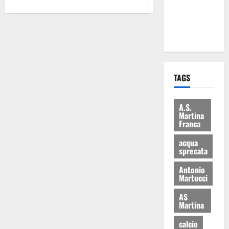
ai 15 nuovi
Fucilieri
dell’Aria
TAGS
A.S.
Martina
Franca
acqua
sprecata
Antonio
Martucci
AS
Martina
calcio