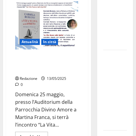
bando
alloggi ERP
2026:
domande
dal 26
Attualità
In città
agosto
La gara
La Vita Nuova nello Spirito:
ciclistica
incontro di riflessione a Martina
Franca
dei Giochi
attraversa
Redazione
13/05/2025
0
Martina
Franca:
Domenica 25 maggio,
ecco le
presso l’Auditorium della
strade
Parrocchia Divino Amore a
interessate
Martina Franca, si terrà
e gli orari
l’incontro “La Vita...