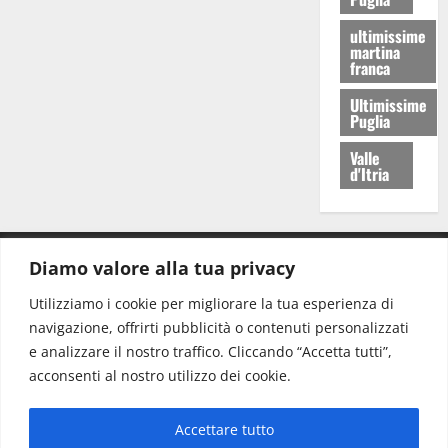
ultimissime
martina
franca
Ultimissime
Puglia
Valle
d'Itria
Diamo valore alla tua privacy
CONTATTI.
Utilizziamo i cookie per migliorare la tua esperienza di
navigazione, offrirti pubblicità o contenuti personalizzati
Redazione:
redazione@www.martinasera.it
e analizzare il nostro traffico. Cliccando “Accetta tutti”,
Direttore:
direttore@www.martinasera.it
acconsenti al nostro utilizzo dei cookie.
Info & Commerciale:
info@www.martinasera.it
Accettare tutto