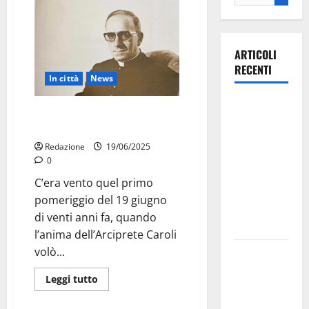
ARTICOLI
RECENTI
In città
News
Ospedale di
A 20 anni dalla scomparsa di
Martina
Mons Giovanni Caroli
Franca,
Redazione
19/06/2025
Forza Italia
0
annuncia la
C’era vento quel primo
protesta:
pomeriggio del 19 giugno
sit-in lunedì
di venti anni fa, quando
10 agosto
l’anima dell’Arciprete Caroli
volò...
Il Comune
di Martina
Leggi tutto
Franca
pubblica il