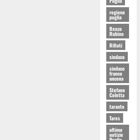
Puglia
regione
puglia
Renzo
Rubino
Rifiuti
sindaco
sindaco
franco
ancona
Stefano
Coletta
taranto
Tares
ultime
notizie
Puglia