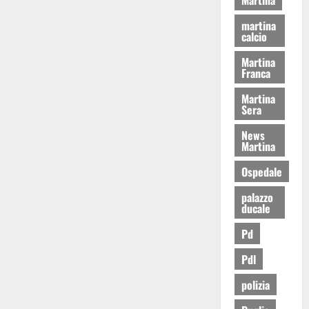
martina
calcio
Martina
Franca
Martina
Sera
News
Martina
Ospedale
palazzo
ducale
Pd
Pdl
polizia