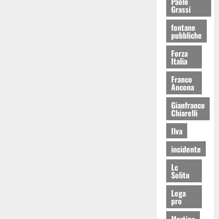
Paolo
Grassi
fontane
pubbliche
Forza
Italia
Franco
Ancona
Gianfranco
Chiarelli
Ilva
incidente
Lc
Solito
Lega
pro
Martina