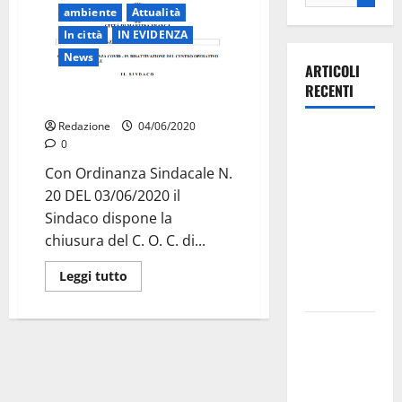
ambiente
Attualità
In città
IN EVIDENZA
News
ARTICOLI
RECENTI
COVID- 19, chiusura C.O.C.
Redazione
04/06/2020
Ospedale di
0
Martina
Con Ordinanza Sindacale N.
Franca,
20 DEL 03/06/2020 il
Forza Italia
Sindaco dispone la
annuncia la
chiusura del C. O. C. di...
protesta:
sit-in lunedì
Leggi tutto
10 agosto
Il Comune
di Martina
Franca
pubblica il