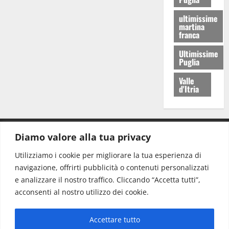
ultimissime
martina
franca
Ultimissime
Puglia
Valle
d'Itria
Diamo valore alla tua privacy
CONTATTI.
Utilizziamo i cookie per migliorare la tua esperienza di
navigazione, offrirti pubblicità o contenuti personalizzati
Redazione:
redazione@www.martinasera.it
e analizzare il nostro traffico. Cliccando “Accetta tutti”,
Direttore:
direttore@www.martinasera.it
acconsenti al nostro utilizzo dei cookie.
Info & Commerciale:
info@www.martinasera.it
Accettare tutto