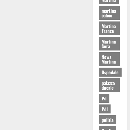
martina
calcio
Martina
Franca
Martina
Sera
News
Martina
Ospedale
palazzo
ducale
Pd
Pdl
polizia