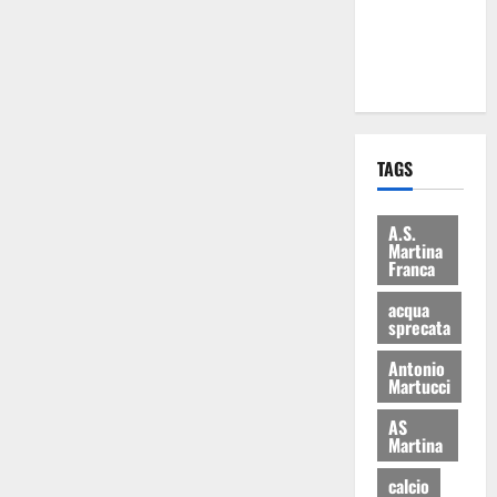
ai 15 nuovi
Fucilieri
dell’Aria
TAGS
A.S.
Martina
Franca
acqua
sprecata
Antonio
Martucci
AS
Martina
calcio