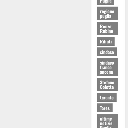
Puglia
regione
puglia
Renzo
Rubino
Rifiuti
sindaco
sindaco
franco
ancona
Stefano
Coletta
taranto
Tares
ultime
notizie
Puglia