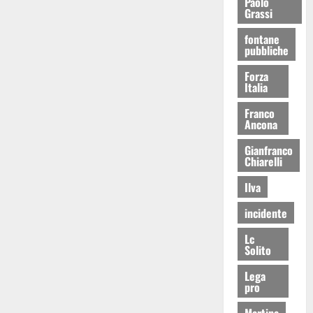
Paolo
Grassi
fontane
pubbliche
Forza
Italia
Franco
Ancona
Gianfranco
Chiarelli
Ilva
incidente
Lc
Solito
Lega
pro
Martina