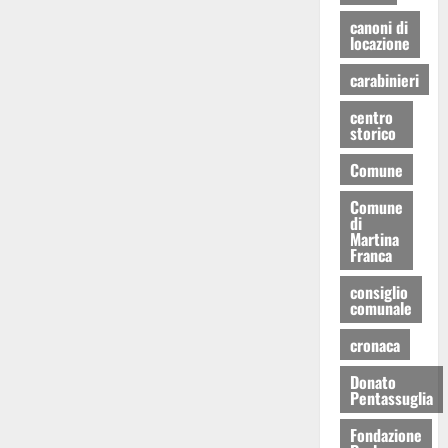
canoni di
locazione
carabinieri
centro
storico
Comune
Comune
di
Martina
Franca
consiglio
comunale
cronaca
Donato
Pentassuglia
Fondazione