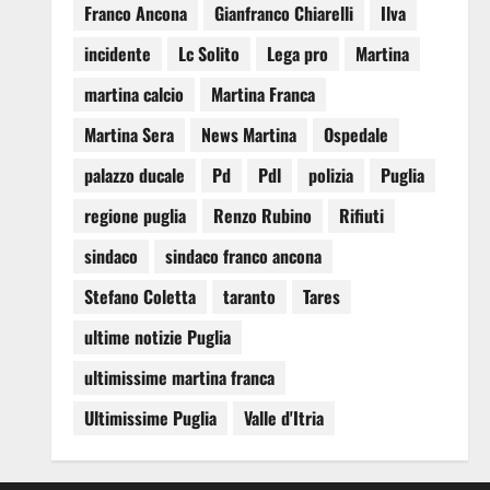
Franco Ancona
Gianfranco Chiarelli
Ilva
incidente
Lc Solito
Lega pro
Martina
martina calcio
Martina Franca
Martina Sera
News Martina
Ospedale
palazzo ducale
Pd
Pdl
polizia
Puglia
regione puglia
Renzo Rubino
Rifiuti
sindaco
sindaco franco ancona
Stefano Coletta
taranto
Tares
ultime notizie Puglia
ultimissime martina franca
Ultimissime Puglia
Valle d'Itria