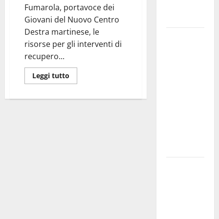
genitori ed
Fumarola, portavoce dei
empatia
Giovani del Nuovo Centro
Destra martinese, le
Aeronautica
risorse per gli interventi di
Militare, al
recupero...
16° Stormo
di Martina
Leggi tutto
Franca
consegnati
i Baschi Blu
ai 15 nuovi
Fucilieri
dell’Aria
Martina
Franca,
Marraffa
attacca
Regione e