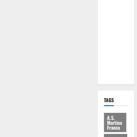
Comune:
“Nuovi
medici solo
a
novembre.
Faremo
accesso agli
atti su Tari,
rifiuti e
bilancio”
TAGS
A.S.
Martina
Franca