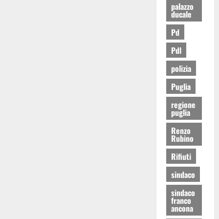
palazzo
ducale
Pd
Pdl
polizia
Puglia
regione
puglia
Renzo
Rubino
Rifiuti
sindaco
sindaco
franco
ancona