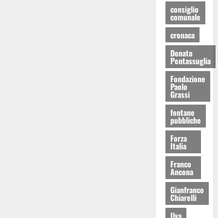
consiglio
comunale
cronaca
Donato
Pentassuglia
Fondazione
Paolo
Grassi
fontane
pubbliche
Forza
Italia
Franco
Ancona
Gianfranco
Chiarelli
Ilva