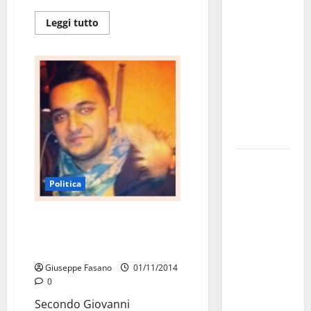
dei Giochi
Leggi tutto
attraversa
Martina
Franca:
ecco le
strade
interessate
e gli orari
Martina
Franca
Politica
investe
sulle
Fumarola (NCD) risponde a
famiglie: in
Cervellera: “risorse sottratte
arrivo tre
agli asili nido”
seminari
Giuseppe Fasano
01/11/2014
0
dedicati ad
adolescenti,
Secondo Giovanni