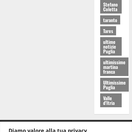
Stefano
Coletta
taranto
Tares
ultime
notizie
Puglia
ultimissime
martina
franca
Ultimissime
Puglia
Valle
d'Itria
Diamo valore alla tua privacy