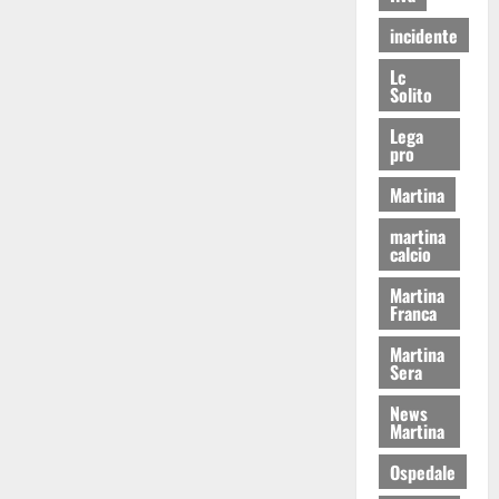
incidente
Lc
Solito
Lega
pro
Martina
martina
calcio
Martina
Franca
Martina
Sera
News
Martina
Ospedale