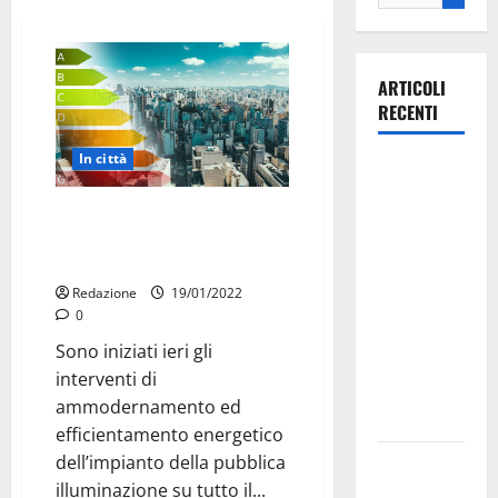
ARTICOLI
RECENTI
In città
Il Comune
di Martina
Interventi di pubblica
Franca
illuminazione su tutto il
pubblica il
territorio martinese
bando
Redazione
19/01/2022
alloggi ERP
0
2026:
Sono iniziati ieri gli
domande
interventi di
dal 26
ammodernamento ed
agosto
efficientamento energetico
dell’impianto della pubblica
La gara
illuminazione su tutto il...
ciclistica