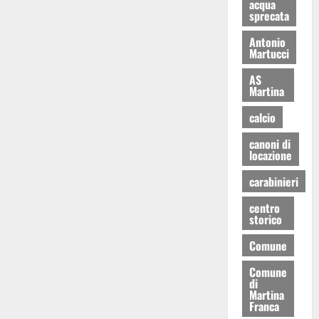
acqua
sprecata
Antonio
Martucci
AS
Martina
calcio
canoni di
locazione
carabinieri
centro
storico
Comune
Comune
di
Martina
Franca