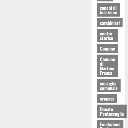
canoni di
locazione
carabinieri
centro
storico
Comune
Comune
di
Martina
Franca
consiglio
comunale
cronaca
Donato
Pentassuglia
Fondazione