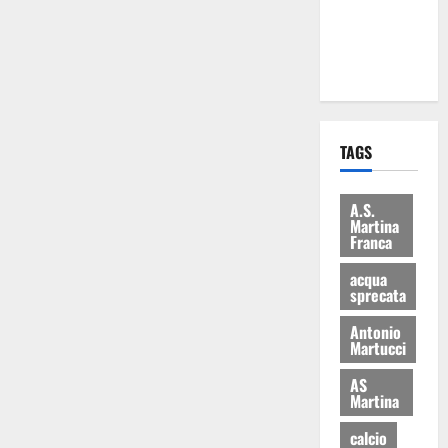
ai 15 nuovi
Fucilieri
dell’Aria
TAGS
A.S.
Martina
Franca
acqua
sprecata
Antonio
Martucci
AS
Martina
calcio