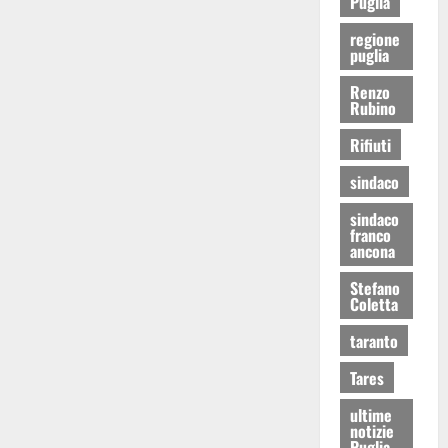
Puglia
regione
puglia
Renzo
Rubino
Rifiuti
sindaco
sindaco
franco
ancona
Stefano
Coletta
taranto
Tares
ultime
notizie
Puglia