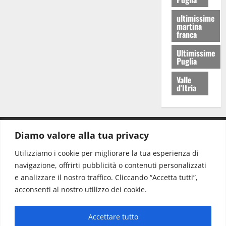
ultimissime
martina
franca
Ultimissime
Puglia
Valle
d'Itria
Diamo valore alla tua privacy
CONTATTI.
Utilizziamo i cookie per migliorare la tua esperienza di
navigazione, offrirti pubblicità o contenuti personalizzati
Redazione:
redazione@www.martinasera.it
e analizzare il nostro traffico. Cliccando “Accetta tutti”,
Direttore:
direttore@www.martinasera.it
acconsenti al nostro utilizzo dei cookie.
Info & Commerciale:
info@www.martinasera.it
Accettare tutto