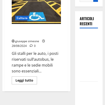
ARTICOLI
Cultura
RECENTI
Rispettiamo gli Ausili per
Disabili: Un Dovere di Tutti
Ospedale di
Martina
giuseppe simeone
28/08/2024
0
Franca,
Forza Italia
Gli stalli per le auto, i posti
annuncia la
riservati sull’autobus, le
protesta:
rampe e le sedie mobili
sit-in lunedì
sono essenziali...
10 agosto
Leggi tutto
Il Comune
di Martina
Franca
pubblica il