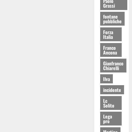
Paolo
Grassi
fontane
pubbliche
Forza
Italia
Franco
Ancona
Gianfranco
Chiarelli
Ilva
incidente
Lc
Solito
Lega
pro
Martina