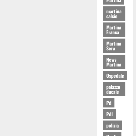
martina
calcio
Martina
Franca
Martina
Sera
News
Martina
Ospedale
palazzo
ducale
Pd
Pdl
polizia