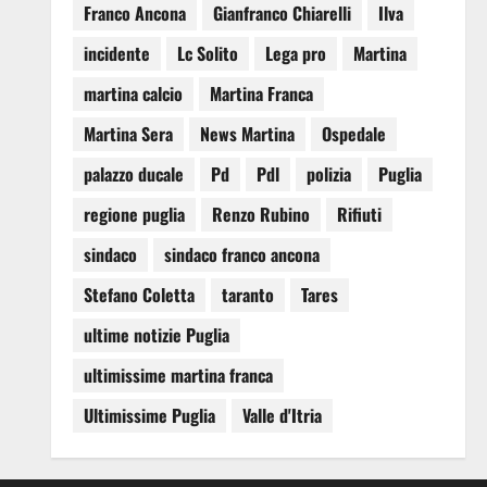
Franco Ancona
Gianfranco Chiarelli
Ilva
incidente
Lc Solito
Lega pro
Martina
martina calcio
Martina Franca
Martina Sera
News Martina
Ospedale
palazzo ducale
Pd
Pdl
polizia
Puglia
regione puglia
Renzo Rubino
Rifiuti
sindaco
sindaco franco ancona
Stefano Coletta
taranto
Tares
ultime notizie Puglia
ultimissime martina franca
Ultimissime Puglia
Valle d'Itria