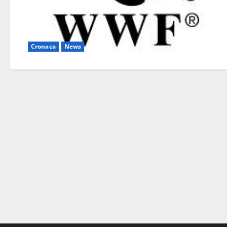
Cronaca
News