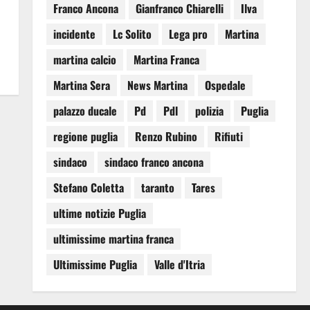
Franco Ancona
Gianfranco Chiarelli
Ilva
incidente
Lc Solito
Lega pro
Martina
martina calcio
Martina Franca
Martina Sera
News Martina
Ospedale
palazzo ducale
Pd
Pdl
polizia
Puglia
regione puglia
Renzo Rubino
Rifiuti
sindaco
sindaco franco ancona
Stefano Coletta
taranto
Tares
ultime notizie Puglia
ultimissime martina franca
Ultimissime Puglia
Valle d'Itria