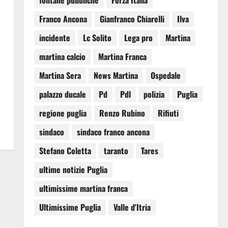
fontane pubbliche
Forza Italia
Franco Ancona
Gianfranco Chiarelli
Ilva
incidente
Lc Solito
Lega pro
Martina
martina calcio
Martina Franca
Martina Sera
News Martina
Ospedale
palazzo ducale
Pd
Pdl
polizia
Puglia
regione puglia
Renzo Rubino
Rifiuti
sindaco
sindaco franco ancona
Stefano Coletta
taranto
Tares
ultime notizie Puglia
ultimissime martina franca
Ultimissime Puglia
Valle d'Itria