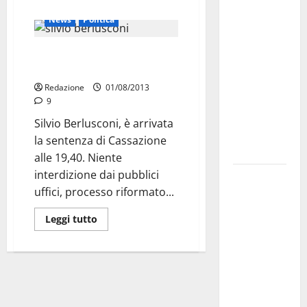
Attualità
Cronaca
investe
News
Politica
sulle
famiglie: in
Berlusconi condannato a 4 anni,
arrivo tre
niente interdizione
seminari
Redazione
01/08/2013
dedicati ad
9
adolescenti,
Silvio Berlusconi, è arrivata
genitori ed
la sentenza di Cassazione
empatia
alle 19,40. Niente
interdizione dai pubblici
Aeronautica
uffici, processo riformato...
Militare, al
16° Stormo
Leggi tutto
di Martina
Franca
consegnati
i Baschi Blu
ai 15 nuovi