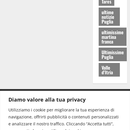
Tares
ultime
notizie
Puglia
ultimissime
martina
franca
Ultimissime
Puglia
Valle
d'Itria
Diamo valore alla tua privacy
CONTATTI.
Utilizziamo i cookie per migliorare la tua esperienza di
navigazione, offrirti pubblicità o contenuti personalizzati
Redazione:
redazione@www.martinasera.it
e analizzare il nostro traffico. Cliccando “Accetta tutti”,
Direttore:
direttore@www.martinasera.it