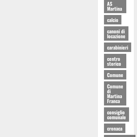
AS
Martina
calcio
canoni di
locazione
carabinieri
centro
storico
Comune
Comune
di
Martina
Franca
consiglio
comunale
cronaca