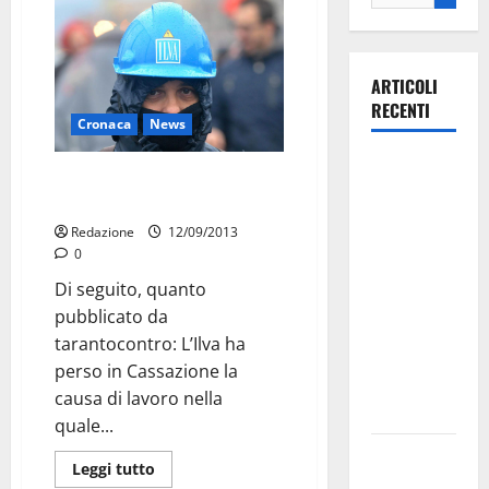
ARTICOLI
RECENTI
Cronaca
News
La gara
Il tempo per la tuta si paga: Ilva
ciclistica
condannata
dei Giochi
Redazione
12/09/2013
attraversa
0
Martina
Di seguito, quanto
Franca:
pubblicato da
ecco le
tarantocontro: L’Ilva ha
strade
perso in Cassazione la
interessate
causa di lavoro nella
e gli orari
quale...
Martina
Leggi tutto
Franca