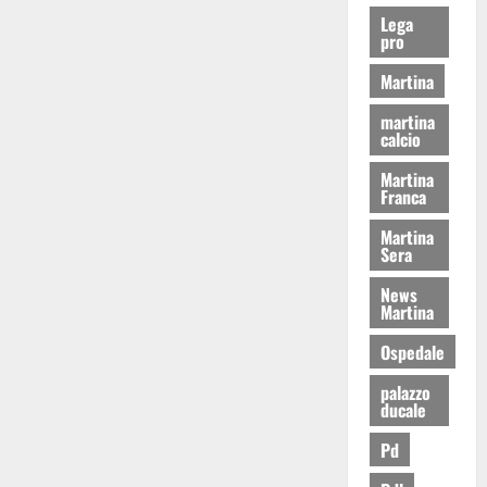
Lega
pro
Martina
martina
calcio
Martina
Franca
Martina
Sera
News
Martina
Ospedale
palazzo
ducale
Pd