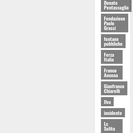
Donato
Pentassuglia
Fondazione
Paolo
Grassi
fontane
pubbliche
Forza
Italia
Franco
Ancona
Gianfranco
Chiarelli
Ilva
incidente
Lc
Solito