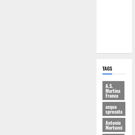
Martina
Franca: Il
sindaco non
ha fatto le
scuse alla
Lillo
TAGS
A.S.
Martina
Franca
acqua
sprecata
Antonio
Martucci