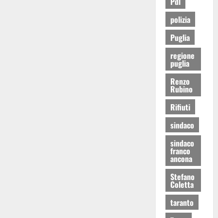
Pdl
polizia
Puglia
regione
puglia
Renzo
Rubino
Rifiuti
sindaco
sindaco
franco
ancona
Stefano
Coletta
taranto