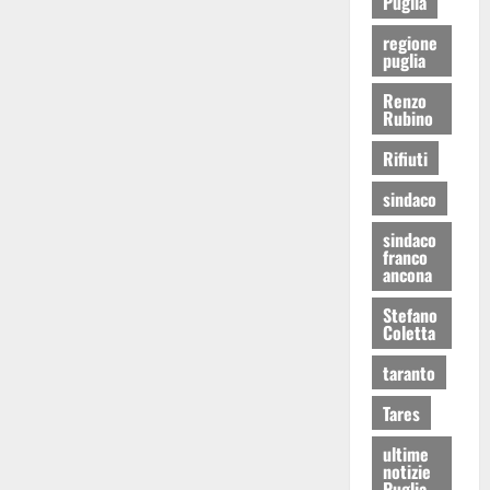
Puglia
regione
puglia
Renzo
Rubino
Rifiuti
sindaco
sindaco
franco
ancona
Stefano
Coletta
taranto
Tares
ultime
notizie
Puglia