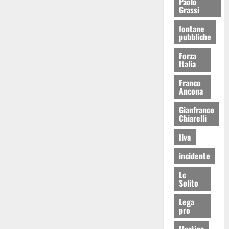
Paolo
Grassi
fontane
pubbliche
Forza
Italia
Franco
Ancona
Gianfranco
Chiarelli
Ilva
incidente
Lc
Solito
Lega
pro
Martina