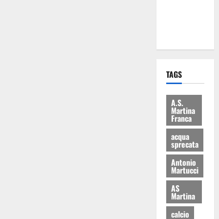
ai 15 nuovi
Fucilieri
dell’Aria
TAGS
A.S.
Martina
Franca
acqua
sprecata
Antonio
Martucci
AS
Martina
calcio