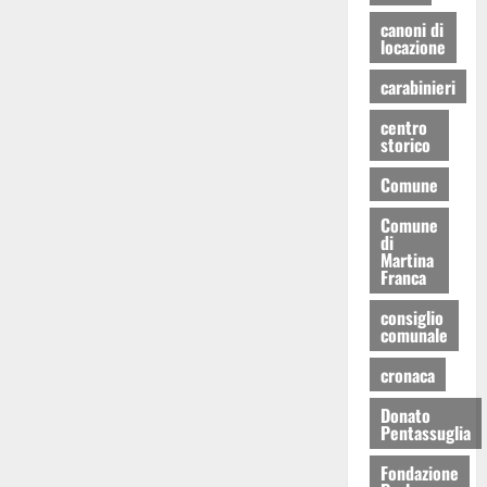
canoni di
locazione
carabinieri
centro
storico
Comune
Comune
di
Martina
Franca
consiglio
comunale
cronaca
Donato
Pentassuglia
Fondazione