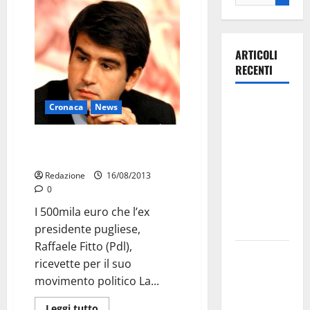
ARTICOLI
RECENTI
Ospedale di
Cronaca
News
Martina
Franca,
Condanna Fitto: motivazione,
Forza Italia
era stato corrotto
annuncia la
Redazione
16/08/2013
0
protesta:
sit-in lunedì
I 500mila euro che l’ex
10 agosto
presidente pugliese,
Raffaele Fitto (Pdl),
Il Comune
ricevette per il suo
di Martina
movimento politico La...
Franca
pubblica il
Leggi tutto