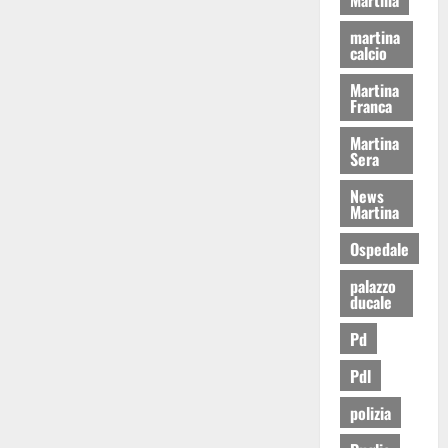
martina
calcio
Martina
Franca
Martina
Sera
News
Martina
Ospedale
palazzo
ducale
Pd
Pdl
polizia