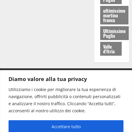
ultimissime
martina
franca
Ultimissime
Puglia
Valle
d'Itria
Diamo valore alla tua privacy
CONTATTI.
Utilizziamo i cookie per migliorare la tua esperienza di
navigazione, offrirti pubblicità o contenuti personalizzati
Redazione:
redazione@www.martinasera.it
e analizzare il nostro traffico. Cliccando “Accetta tutti”,
Direttore:
direttore@www.martinasera.it
acconsenti al nostro utilizzo dei cookie.
Info & Commerciale:
info@www.martinasera.it
Accettare tutto