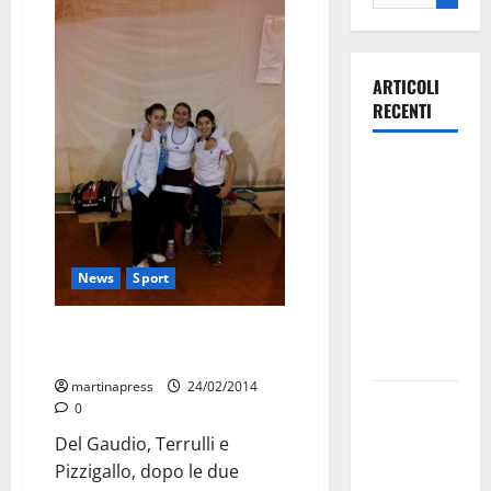
ARTICOLI
RECENTI
Ospedale di
Martina
Franca,
Forza Italia
annuncia la
News
Sport
protesta:
sit-in lunedì
La “Coppa d’Inverno” alle atlete
dello Sporting Club
10 agosto
martinapress
24/02/2014
Il Comune
0
di Martina
Del Gaudio, Terrulli e
Franca
Pizzigallo, dopo le due
pubblica il