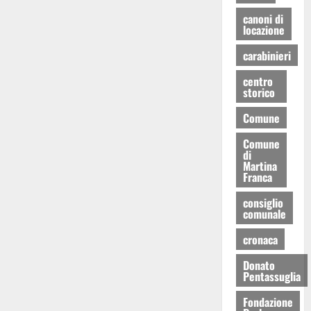
canoni di
locazione
carabinieri
centro
storico
Comune
Comune
di
Martina
Franca
consiglio
comunale
cronaca
Donato
Pentassuglia
Fondazione