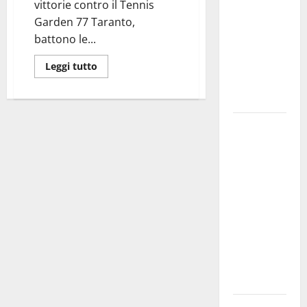
vittorie contro il Tennis
bando
Garden 77 Taranto,
alloggi ERP
battono le...
2026:
domande
Leggi tutto
dal 26
agosto
La gara
ciclistica
dei Giochi
attraversa
Martina
Franca:
ecco le
strade
interessate
e gli orari