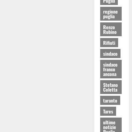
Puglia
regione
puglia
Renzo
Rubino
Rifiuti
sindaco
sindaco
franco
ancona
Stefano
Coletta
taranto
Tares
ultime
notizie
Puglia