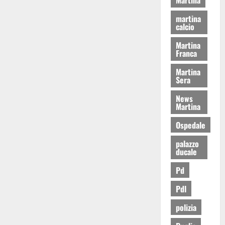
martina
calcio
Martina
Franca
Martina
Sera
News
Martina
Ospedale
palazzo
ducale
Pd
Pdl
polizia