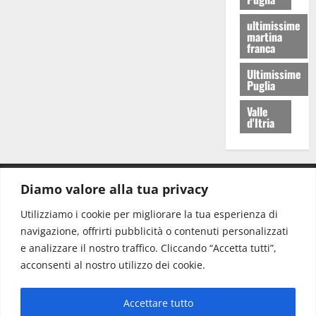
ultimissime
martina
franca
Ultimissime
Puglia
Valle
d'Itria
Diamo valore alla tua privacy
CONTATTI.
Utilizziamo i cookie per migliorare la tua esperienza di
navigazione, offrirti pubblicità o contenuti personalizzati
Redazione:
redazione@www.martinasera.it
e analizzare il nostro traffico. Cliccando “Accetta tutti”,
Direttore:
direttore@www.martinasera.it
acconsenti al nostro utilizzo dei cookie.
Info & Commerciale:
info@www.martinasera.it
Accettare tutto