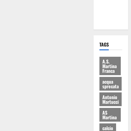
ai 15 nuovi
Fucilieri
dell’Aria
TAGS
A.S.
Martina
Franca
acqua
sprecata
Antonio
Martucci
AS
Martina
calcio