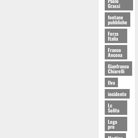
Paolo
Grassi
fontane
pubbliche
Forza
Italia
Franco
Ancona
Gianfranco
Chiarelli
Ilva
incidente
Lc
Solito
Lega
pro
Martina