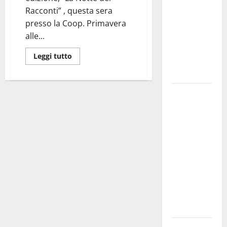
bando
Racconti” , questa sera
alloggi ERP
presso la Coop. Primavera
2026:
alle...
domande
Leggi tutto
dal 26
agosto
La gara
ciclistica
dei Giochi
attraversa
Martina
Franca:
ecco le
strade
interessate
e gli orari