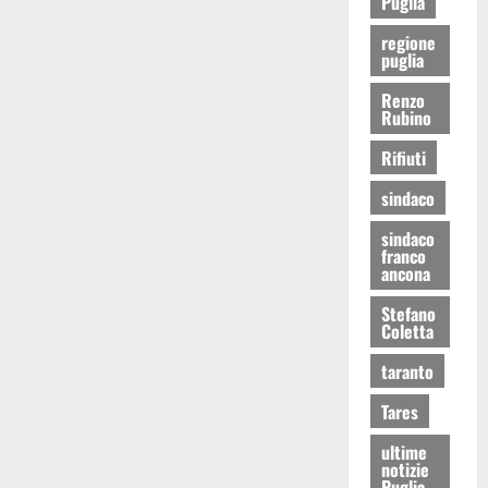
Puglia
regione
puglia
Renzo
Rubino
Rifiuti
sindaco
sindaco
franco
ancona
Stefano
Coletta
taranto
Tares
ultime
notizie
Puglia