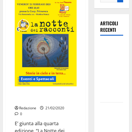
ARTICOLI
RECENTI
Ospedale di
Martina
Franca,
Forza Italia
annuncia la
Eventi e Spettacoli
protesta:
sit-in lunedì
” La Notte dei Racconti” questa
10 agosto
sera alla Coop Primavera
Il Comune
Redazione
21/02/2020
0
di Martina
Franca
E’ giunta alla quarta
pubblica il
edizione, “La Notte dei