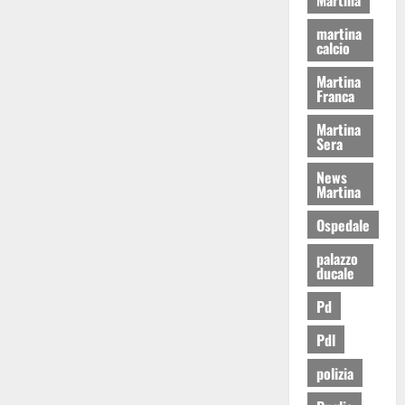
martina
calcio
Martina
Franca
Martina
Sera
News
Martina
Ospedale
palazzo
ducale
Pd
Pdl
polizia