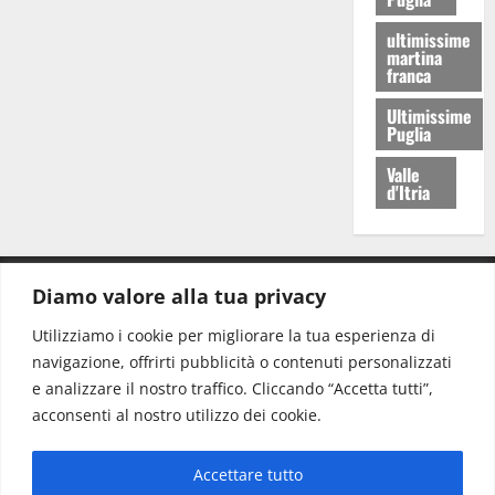
ultimissime
martina
franca
Ultimissime
Puglia
Valle
d'Itria
Diamo valore alla tua privacy
CONTATTI.
Utilizziamo i cookie per migliorare la tua esperienza di
navigazione, offrirti pubblicità o contenuti personalizzati
Redazione:
redazione@www.martinasera.it
e analizzare il nostro traffico. Cliccando “Accetta tutti”,
Direttore:
direttore@www.martinasera.it
acconsenti al nostro utilizzo dei cookie.
Info & Commerciale:
info@www.martinasera.it
Accettare tutto