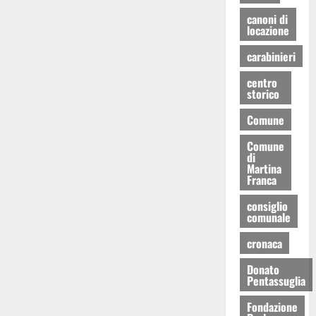
canoni di
locazione
carabinieri
centro
storico
Comune
Comune
di
Martina
Franca
consiglio
comunale
cronaca
Donato
Pentassuglia
Fondazione