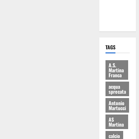
ai 15 nuovi
Fucilieri
dell’Aria
TAGS
A.S.
Martina
Franca
acqua
sprecata
Antonio
Martucci
AS
Martina
calcio