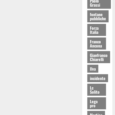
Paolo
Grassi
fontane
pubbliche
Forza
Italia
Franco
Ancona
Gianfranco
Chiarelli
Ilva
incidente
Lc
Solito
Lega
pro
Martina