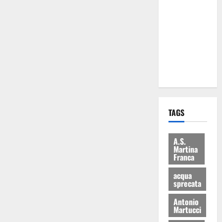
Martina
Franca: Il
sindaco non
ha fatto le
scuse alla
Lillo
TAGS
A.S.
Martina
Franca
acqua
sprecata
Antonio
Martucci