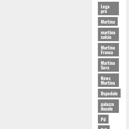
Lega
pro
Martina
martina
calcio
Martina
Franca
Martina
Sera
News
Martina
Ospedale
palazzo
ducale
Pd