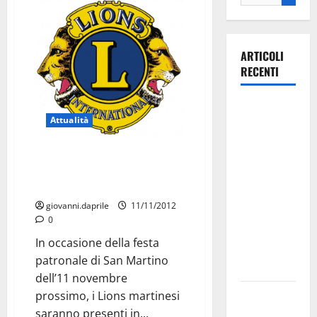
ARTICOLI
RECENTI
La gara
Attualità
ciclistica
dei Giochi
Lions Club: Controlli gratuiti
attraversa
per glaucoma, diabete e
Martina
ipertensione
Franca:
giovanni.daprile
11/11/2012
ecco le
0
strade
In occasione della festa
interessate
patronale di San Martino
e gli orari
dell’11 novembre
Martina
prossimo, i Lions martinesi
Franca
saranno presenti in...