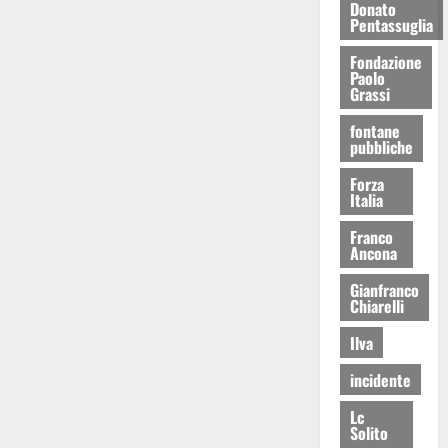
Donato
Pentassuglia
Fondazione
Paolo
Grassi
fontane
pubbliche
Forza
Italia
Franco
Ancona
Gianfranco
Chiarelli
Ilva
incidente
Lc
Solito