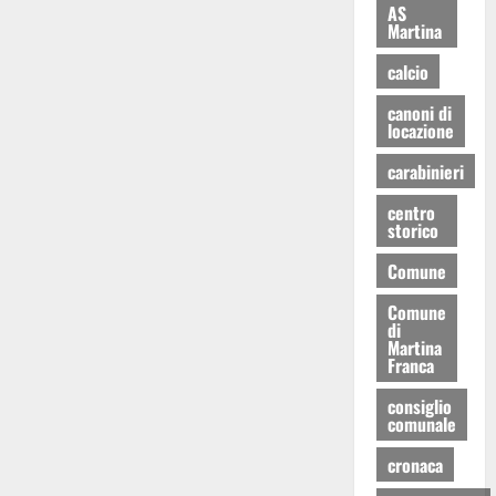
AS
Martina
calcio
canoni di
locazione
carabinieri
centro
storico
Comune
Comune
di
Martina
Franca
consiglio
comunale
cronaca