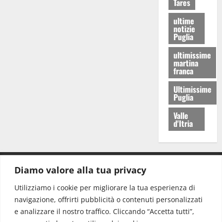
Tares
ultime
notizie
Puglia
ultimissime
martina
franca
Ultimissime
Puglia
Valle
d'Itria
Diamo valore alla tua privacy
CONTATTI.
Utilizziamo i cookie per migliorare la tua esperienza di
navigazione, offrirti pubblicità o contenuti personalizzati
Redazione:
redazione@www.martinasera.it
e analizzare il nostro traffico. Cliccando “Accetta tutti”,
Direttore:
direttore@www.martinasera.it