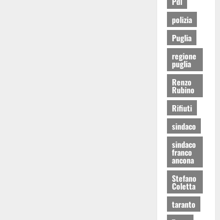
Pdl
polizia
Puglia
regione
puglia
Renzo
Rubino
Rifiuti
sindaco
sindaco
franco
ancona
Stefano
Coletta
taranto