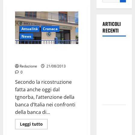
ARTICOLI
Attualità
Cronaca
RECENTI
News
Ospedale di
Bcc Alberobello: parte tutto da
Martina
un albergo
Franca,
Redazione
21/08/2013
Forza Italia
0
annuncia la
Secondo la ricostruzione
protesta:
fatta anche oggi dal
sit-in lunedì
tgnorba, l’attenzione della
10 agosto
banca d’Italia nei confronti
Il Comune
della banca di...
di Martina
Leggi tutto
Franca
pubblica il