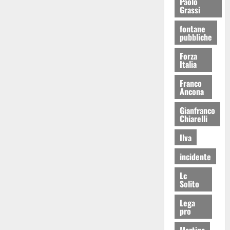
Paolo
Grassi
fontane
pubbliche
Forza
Italia
Franco
Ancona
Gianfranco
Chiarelli
Ilva
incidente
Lc
Solito
Lega
pro
Martina