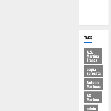
ai 15 nuovi
Fucilieri
dell’Aria
TAGS
A.S.
Martina
Franca
acqua
sprecata
Antonio
Martucci
AS
Martina
calcio