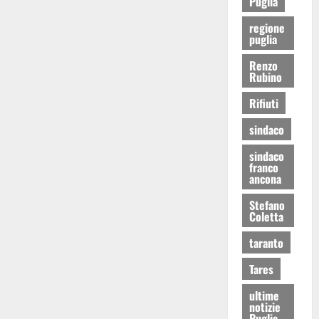
Puglia
regione
puglia
Renzo
Rubino
Rifiuti
sindaco
sindaco
franco
ancona
Stefano
Coletta
taranto
Tares
ultime
notizie
Puglia