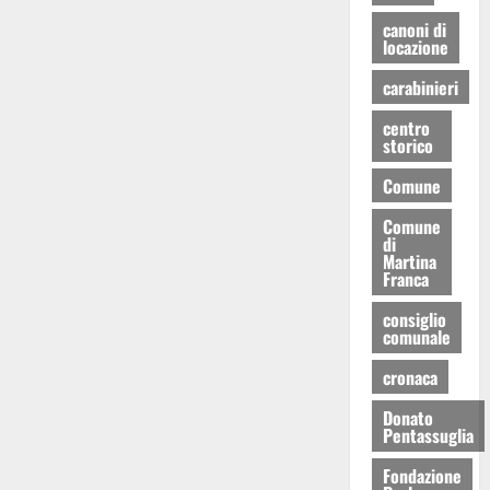
canoni di
locazione
carabinieri
centro
storico
Comune
Comune
di
Martina
Franca
consiglio
comunale
cronaca
Donato
Pentassuglia
Fondazione