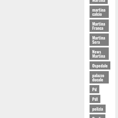
martina
calcio
Martina
Franca
Martina
Sera
News
Martina
Ospedale
palazzo
ducale
Pd
Pdl
polizia