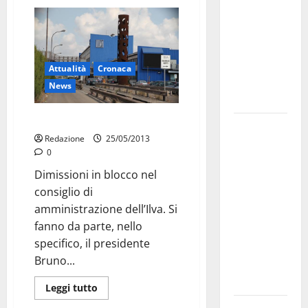
bando
alloggi ERP
2026:
domande
Attualità
Cronaca
dal 26
News
agosto
Ilva, si dimettono tutti
La gara
Redazione
25/05/2013
ciclistica
0
dei Giochi
Dimissioni in blocco nel
attraversa
consiglio di
Martina
amministrazione dell’Ilva. Si
Franca:
fanno da parte, nello
ecco le
specifico, il presidente
strade
Bruno...
interessate
e gli orari
Leggi tutto