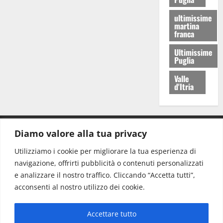
ultimissime
martina
franca
Ultimissime
Puglia
Valle
d'Itria
Diamo valore alla tua privacy
CONTATTI.
Utilizziamo i cookie per migliorare la tua esperienza di
navigazione, offrirti pubblicità o contenuti personalizzati
Redazione:
redazione@www.martinasera.it
e analizzare il nostro traffico. Cliccando “Accetta tutti”,
Direttore:
direttore@www.martinasera.it
acconsenti al nostro utilizzo dei cookie.
Info & Commerciale:
info@www.martinasera.it
Accettare tutto