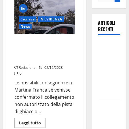
Cronaca
IN EVIDENZA
ARTICOLI
News
RECENTI
Martina Franca: se confermato il
Ospedale di
collegamento non autorizzato
Martina
della pista di ghiaccio alla rete
Franca,
idrica un danno per i cittadini
Forza Italia
Redazione
02/12/2023
annuncia la
0
protesta:
Le possibili conseguenze a
sit-in lunedì
Martina Franca se venisse
10 agosto
confermato il collegamento
non autorizzato della pista
Il Comune
di ghiaccio...
di Martina
Franca
Leggi tutto
pubblica il