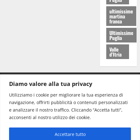
ultimissime
martina
franca
Ultimissime
Puglia
Valle
d'Itria
Diamo valore alla tua privacy
CONTATTI.
Utilizziamo i cookie per migliorare la tua esperienza di
navigazione, offrirti pubblicità o contenuti personalizzati
Redazione:
redazione@www.martinasera.it
e analizzare il nostro traffico. Cliccando “Accetta tutti”,
Direttore:
direttore@www.martinasera.it
acconsenti al nostro utilizzo dei cookie.
Info & Commerciale:
info@www.martinasera.it
Accettare tutto