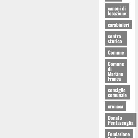
canoni di
locazione
carabinieri
centro
storico
Comune
Comune
di
Martina
Franca
consiglio
comunale
cronaca
Donato
Pentassuglia
Fondazione