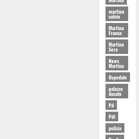
martina
calcio
Martina
Franca
Martina
Sera
News
Martina
Ospedale
palazzo
ducale
Pd
Pdl
polizia