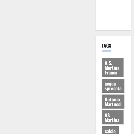
ai 15 nuovi
Fucilieri
dell’Aria
TAGS
A.S.
Martina
Franca
acqua
sprecata
Antonio
Martucci
AS
Martina
calcio