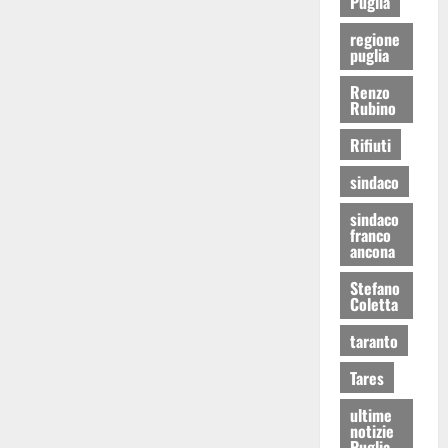
Puglia
regione
puglia
Renzo
Rubino
Rifiuti
sindaco
sindaco
franco
ancona
Stefano
Coletta
taranto
Tares
ultime
notizie
Puglia