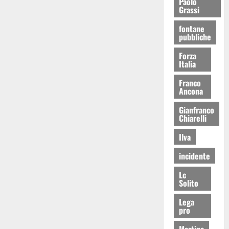
Paolo
Grassi
fontane
pubbliche
Forza
Italia
Franco
Ancona
Gianfranco
Chiarelli
Ilva
incidente
Lc
Solito
Lega
pro
Martina