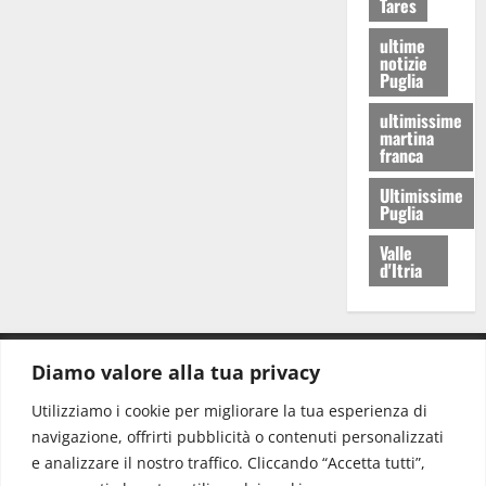
Tares
ultime
notizie
Puglia
ultimissime
martina
franca
Ultimissime
Puglia
Valle
d'Itria
Diamo valore alla tua privacy
CONTATTI.
Utilizziamo i cookie per migliorare la tua esperienza di
navigazione, offrirti pubblicità o contenuti personalizzati
Redazione:
redazione@www.martinasera.it
e analizzare il nostro traffico. Cliccando “Accetta tutti”,
Direttore:
direttore@www.martinasera.it