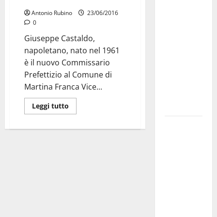
nuovo Commissario
investe
Antonio Rubino
23/06/2016
sulle
0
famiglie: in
Giuseppe Castaldo,
arrivo tre
napoletano, nato nel 1961
seminari
è il nuovo Commissario
dedicati ad
Prefettizio al Comune di
adolescenti,
Martina Franca Vice...
genitori ed
empatia
Leggi tutto
Aeronautica
Militare, al
16° Stormo
di Martina
Franca
consegnati
i Baschi Blu
ai 15 nuovi