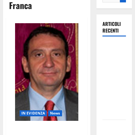
Franca
ARTICOLI
RECENTI
La gara
ciclistica
dei Giochi
attraversa
Martina
Franca:
ecco le
strade
interessate
e gli orari
IN EVIDENZA
News
Martina
Il Vice Prefetto Castaldo è il
Franca