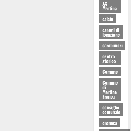
AS
Martina
calcio
canoni di
locazione
carabinieri
centro
storico
Comune
Comune
di
Martina
Franca
consiglio
comunale
cronaca