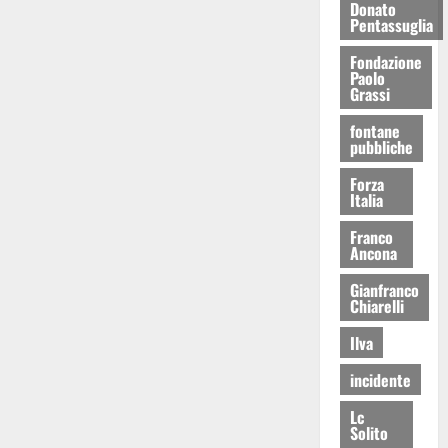
Donato
Pentassuglia
Fondazione
Paolo
Grassi
fontane
pubbliche
Forza
Italia
Franco
Ancona
Gianfranco
Chiarelli
Ilva
incidente
Lc
Solito