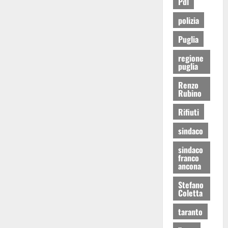
Pdl
polizia
Puglia
regione
puglia
Renzo
Rubino
Rifiuti
sindaco
sindaco
franco
ancona
Stefano
Coletta
taranto