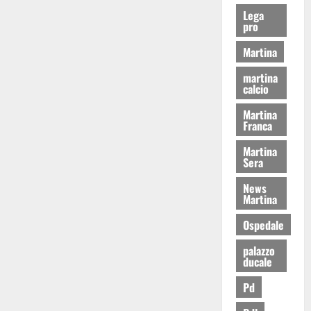
Lega
pro
Martina
martina
calcio
Martina
Franca
Martina
Sera
News
Martina
Ospedale
palazzo
ducale
Pd