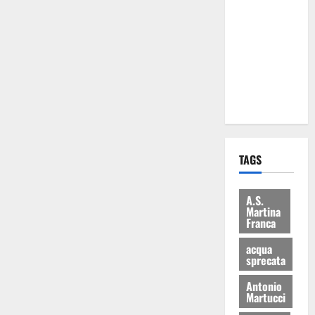
Martina
Franca: Il
sindaco non
ha fatto le
scuse alla
Lillo
TAGS
A.S.
Martina
Franca
acqua
sprecata
Antonio
Martucci