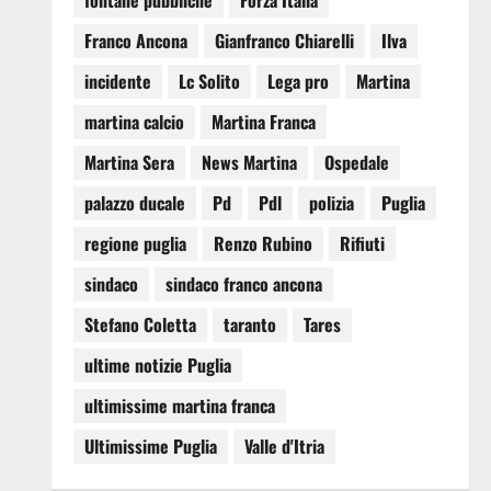
fontane pubbliche
Forza Italia
Franco Ancona
Gianfranco Chiarelli
Ilva
incidente
Lc Solito
Lega pro
Martina
martina calcio
Martina Franca
Martina Sera
News Martina
Ospedale
palazzo ducale
Pd
Pdl
polizia
Puglia
regione puglia
Renzo Rubino
Rifiuti
sindaco
sindaco franco ancona
Stefano Coletta
taranto
Tares
ultime notizie Puglia
ultimissime martina franca
Ultimissime Puglia
Valle d'Itria