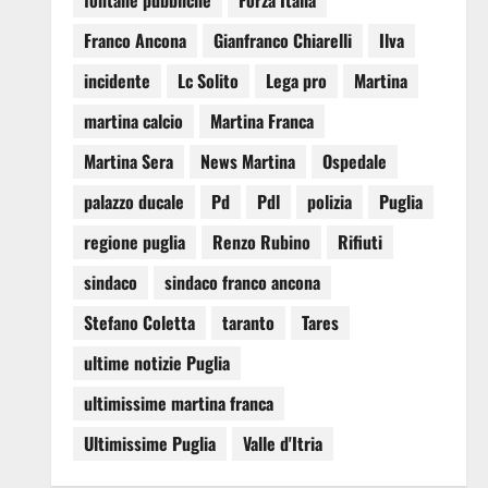
fontane pubbliche
Forza Italia
Franco Ancona
Gianfranco Chiarelli
Ilva
incidente
Lc Solito
Lega pro
Martina
martina calcio
Martina Franca
Martina Sera
News Martina
Ospedale
palazzo ducale
Pd
Pdl
polizia
Puglia
regione puglia
Renzo Rubino
Rifiuti
sindaco
sindaco franco ancona
Stefano Coletta
taranto
Tares
ultime notizie Puglia
ultimissime martina franca
Ultimissime Puglia
Valle d'Itria