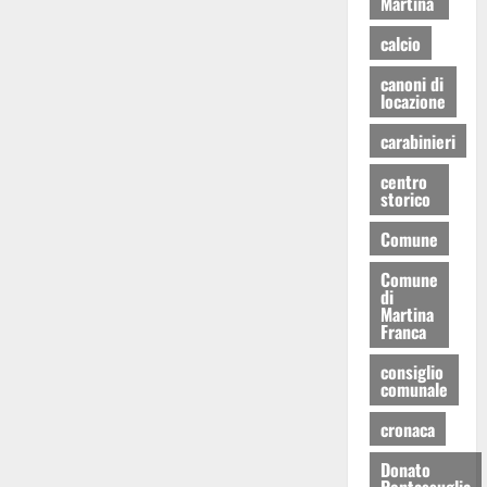
Martina
calcio
canoni di
locazione
carabinieri
centro
storico
Comune
Comune
di
Martina
Franca
consiglio
comunale
cronaca
Donato
Pentassuglia