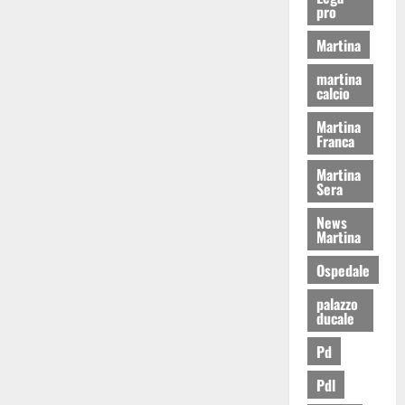
pro
Martina
martina
calcio
Martina
Franca
Martina
Sera
News
Martina
Ospedale
palazzo
ducale
Pd
Pdl