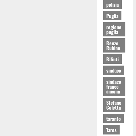
polizia
Puglia
regione
puglia
Renzo
Rubino
Rifiuti
sindaco
sindaco
franco
ancona
Stefano
Coletta
taranto
Tares