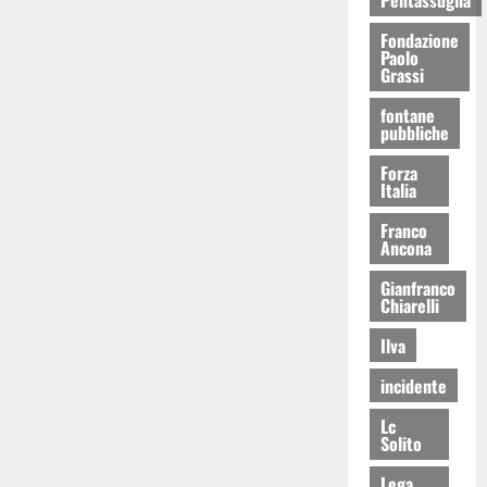
Fondazione
Paolo
Grassi
fontane
pubbliche
Forza
Italia
Franco
Ancona
Gianfranco
Chiarelli
Ilva
incidente
Lc
Solito
Lega