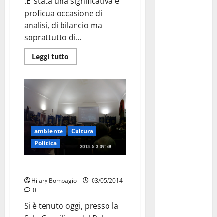
:E’ stata una significativa e
Militare, al
proficua occasione di
16° Stormo
analisi, di bilancio ma
di Martina
soprattutto di...
Franca
Leggi tutto
consegnati
i Baschi Blu
ai 15 nuovi
Fucilieri
dell’Aria
Martina
ambiente
Cultura
Franca,
Politica
Marraffa
attacca
Rotary: Progetto Trulli-mare
Regione e
Hilary Bombagio
03/05/2014
Comune:
0
“Nuovi
Si è tenuto oggi, presso la
medici solo