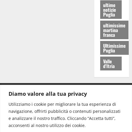
ultime
notizie
Puglia
ultimissime
martina
franca
Ultimissime
Puglia
Valle
d'Itria
Diamo valore alla tua privacy
CONTATTI.
Utilizziamo i cookie per migliorare la tua esperienza di
navigazione, offrirti pubblicità o contenuti personalizzati
Redazione:
redazione@www.martinasera.it
e analizzare il nostro traffico. Cliccando “Accetta tutti”,
Direttore:
direttore@www.martinasera.it
acconsenti al nostro utilizzo dei cookie.
Info & Commerciale:
info@www.martinasera.it