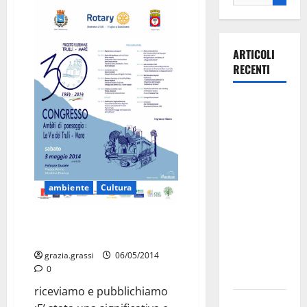
ARTICOLI
RECENTI
Martina
Franca
investe
sulle
famiglie: in
ambiente
Cultura
arrivo tre
seminari
Grande successo del “Trulli-
dedicati ad
Mare”
adolescenti,
grazia.grassi
06/05/2014
genitori ed
0
empatia
riceviamo e pubblichiamo
Aeronautica