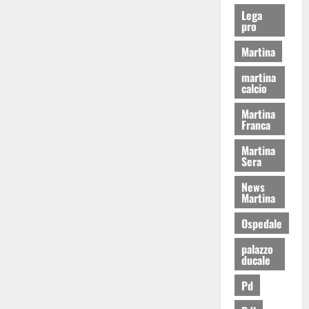
Lega
pro
Martina
martina
calcio
Martina
Franca
Martina
Sera
News
Martina
Ospedale
palazzo
ducale
Pd