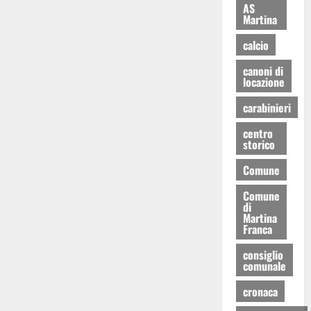
AS
Martina
calcio
canoni di
locazione
carabinieri
centro
storico
Comune
Comune
di
Martina
Franca
consiglio
comunale
cronaca