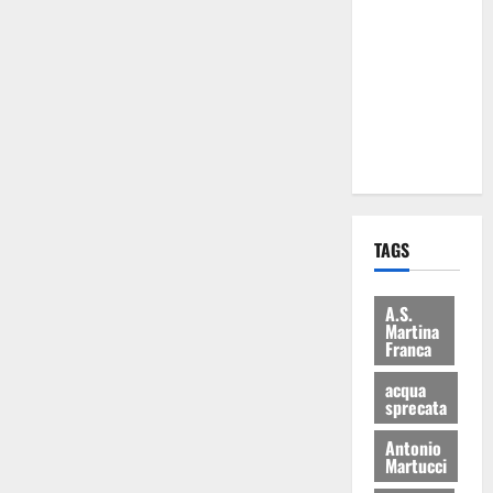
Martina
Franca: Il
sindaco non
ha fatto le
scuse alla
Lillo
TAGS
A.S.
Martina
Franca
acqua
sprecata
Antonio
Martucci