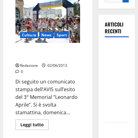
ARTICOLI
RECENTI
Cultura
News
Sport
La gara
Le classifiche del 3° Memorial
ciclistica
Leo Aprile
dei Giochi
Redazione
02/06/2013
attraversa
0
Martina
Di seguito un comunicato
Franca:
stampa dell’AVIS sull’esito
ecco le
del 3° Memorial “Leonardo
strade
Aprile”. Si è svolta
interessate
stamattina, domenica...
e gli orari
Leggi tutto
Martina
Franca