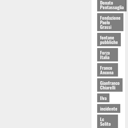
Donato
Pentassuglia
Fondazione
Paolo
Grassi
fontane
pubbliche
Forza
Italia
Franco
Ancona
Gianfranco
Chiarelli
Ilva
incidente
Lc
Solito