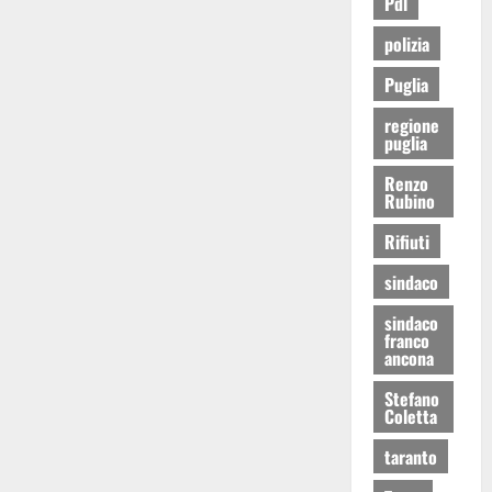
Pdl
polizia
Puglia
regione
puglia
Renzo
Rubino
Rifiuti
sindaco
sindaco
franco
ancona
Stefano
Coletta
taranto