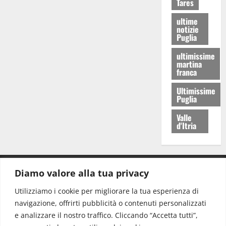
Tares
ultime
notizie
Puglia
ultimissime
martina
franca
Ultimissime
Puglia
Valle
d'Itria
Diamo valore alla tua privacy
CONTATTI.
Utilizziamo i cookie per migliorare la tua esperienza di
navigazione, offrirti pubblicità o contenuti personalizzati
Redazione:
redazione@www.martinasera.it
e analizzare il nostro traffico. Cliccando “Accetta tutti”,
Direttore:
direttore@www.martinasera.it