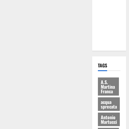
Martina
Franca: Il
sindaco non
ha fatto le
scuse alla
Lillo
TAGS
A.S.
Martina
Franca
acqua
sprecata
Antonio
Martucci