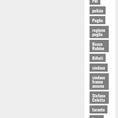
Pdl
polizia
Puglia
regione
puglia
Renzo
Rubino
Rifiuti
sindaco
sindaco
franco
ancona
Stefano
Coletta
taranto