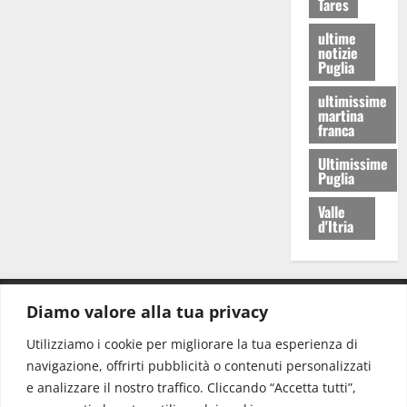
Tares
ultime
notizie
Puglia
ultimissime
martina
franca
Ultimissime
Puglia
Valle
d'Itria
Diamo valore alla tua privacy
CONTATTI.
Utilizziamo i cookie per migliorare la tua esperienza di
navigazione, offrirti pubblicità o contenuti personalizzati
Redazione:
redazione@www.martinasera.it
e analizzare il nostro traffico. Cliccando “Accetta tutti”,
Direttore:
direttore@www.martinasera.it