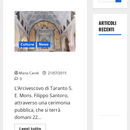
ARTICOLI
RECENTI
La gara
Cultura
News
ciclistica
dei Giochi
Riapre al culto la Chiesa del
Monte Purgatorio
attraversa
Martina
Maria Caroli
21/07/2015
0
Franca:
ecco le
L’Arcivescovo di Taranto S.
strade
E. Mons. Filippo Santoro,
interessate
attraverso una cerimonia
e gli orari
pubblica, che si terrà
domani 22...
Martina
Franca
Leggi tutto