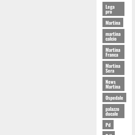
Lega
pro
Martina
martina
calcio
Martina
Franca
Martina
Sera
News
Martina
Ospedale
palazzo
ducale
Pd