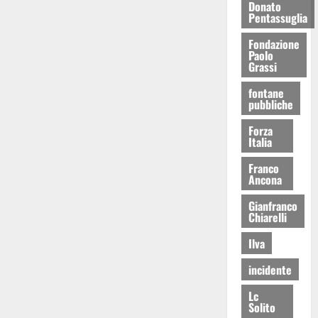
Donato
Pentassuglia
Fondazione
Paolo
Grassi
fontane
pubbliche
Forza
Italia
Franco
Ancona
Gianfranco
Chiarelli
Ilva
incidente
Lc
Solito