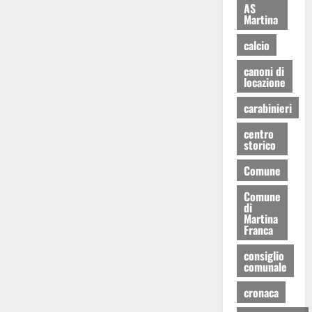
AS
Martina
calcio
canoni di
locazione
carabinieri
centro
storico
Comune
Comune
di
Martina
Franca
consiglio
comunale
cronaca