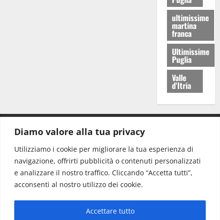
ultimissime
martina
franca
Ultimissime
Puglia
Valle
d'Itria
Diamo valore alla tua privacy
CONTATTI.
Utilizziamo i cookie per migliorare la tua esperienza di
navigazione, offrirti pubblicità o contenuti personalizzati
Redazione:
redazione@www.martinasera.it
e analizzare il nostro traffico. Cliccando “Accetta tutti”,
Direttore:
direttore@www.martinasera.it
acconsenti al nostro utilizzo dei cookie.
Info & Commerciale:
info@www.martinasera.it
Accettare tutto