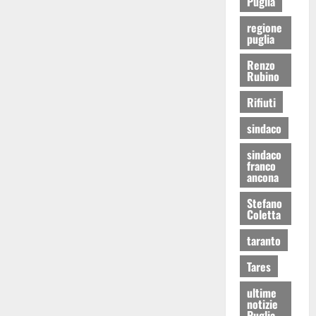
Puglia
regione
puglia
Renzo
Rubino
Rifiuti
sindaco
sindaco
franco
ancona
Stefano
Coletta
taranto
Tares
ultime
notizie
Puglia