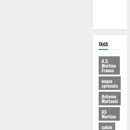
ai 15 nuovi
Fucilieri
dell’Aria
TAGS
A.S.
Martina
Franca
acqua
sprecata
Antonio
Martucci
AS
Martina
calcio