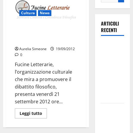
Cultura
News
ARTICOLI
Fucine Letterarie presenta
RECENTI
l’ultimo appuntamento “Essere
senza miti ma amare.”
Ospedale di
Aurelia Simeone
19/09/2012
Martina
0
Franca,
Fucine Letterarie,
Forza Italia
l’organizzazione culturale
annuncia la
che mira a promuovere il
protesta:
dibattito filosofico,
sit-in lunedì
presenta venerdì 21
10 agosto
settembre 2012 ore...
Il Comune
Leggi tutto
di Martina
Franca
pubblica il