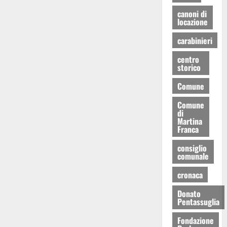
canoni di
locazione
carabinieri
centro
storico
Comune
Comune
di
Martina
Franca
consiglio
comunale
cronaca
Donato
Pentassuglia
Fondazione