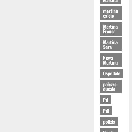
martina
calcio
Martina
Franca
Martina
Sera
News
Martina
Ospedale
palazzo
ducale
Pd
Pdl
polizia