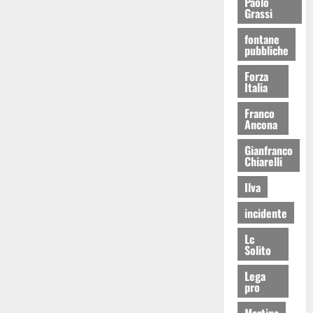
Paolo
Grassi
fontane
pubbliche
Forza
Italia
Franco
Ancona
Gianfranco
Chiarelli
Ilva
incidente
Lc
Solito
Lega
pro
Martina