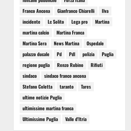
fontane pubbliche
Forza Italia
Franco Ancona
Gianfranco Chiarelli
Ilva
incidente
Lc Solito
Lega pro
Martina
martina calcio
Martina Franca
Martina Sera
News Martina
Ospedale
palazzo ducale
Pd
Pdl
polizia
Puglia
regione puglia
Renzo Rubino
Rifiuti
sindaco
sindaco franco ancona
Stefano Coletta
taranto
Tares
ultime notizie Puglia
ultimissime martina franca
Ultimissime Puglia
Valle d'Itria