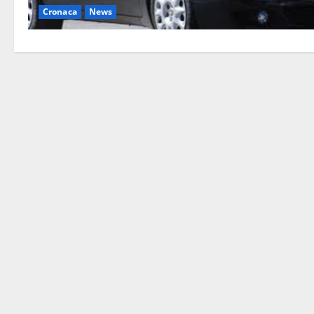
Cronaca
News