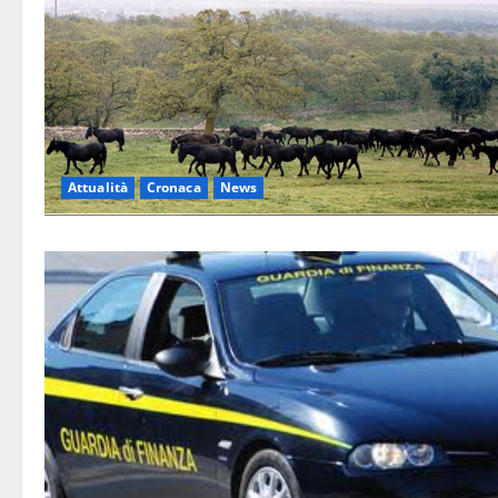
Attualità
Cronaca
News