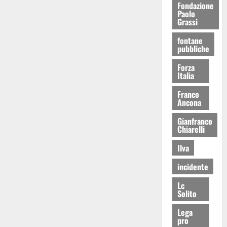
Fondazione
Paolo
Grassi
fontane
pubbliche
Forza
Italia
Franco
Ancona
Gianfranco
Chiarelli
Ilva
incidente
Lc
Solito
Lega
pro