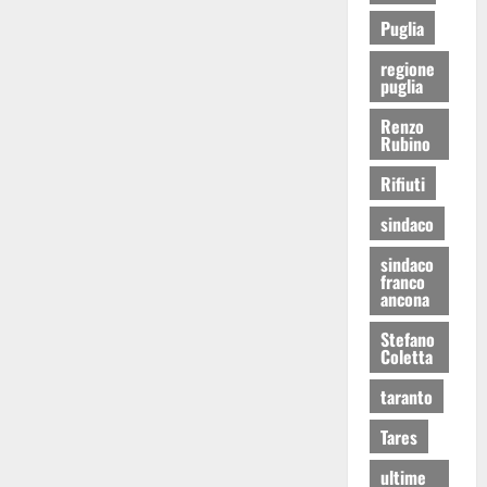
Puglia
regione
puglia
Renzo
Rubino
Rifiuti
sindaco
sindaco
franco
ancona
Stefano
Coletta
taranto
Tares
ultime