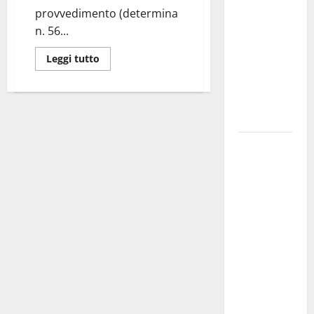
pubblica il
provvedimento (determina
bando
n. 56...
alloggi ERP
Leggi tutto
2026:
domande
dal 26
agosto
La gara
ciclistica
dei Giochi
attraversa
Martina
Franca:
ecco le
strade
interessate
e gli orari