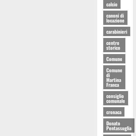
calcio
canoni di
locazione
carabinieri
centro
storico
Comune
Comune
di
Martina
Franca
consiglio
comunale
cronaca
Donato
Pentassuglia