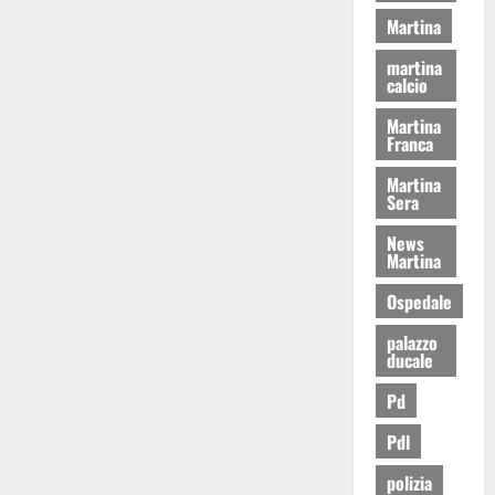
Martina
martina
calcio
Martina
Franca
Martina
Sera
News
Martina
Ospedale
palazzo
ducale
Pd
Pdl
polizia