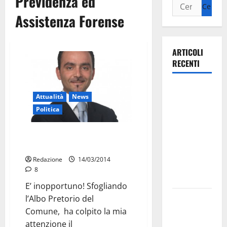
Previdenza ed
Assistenza Forense
ARTICOLI
RECENTI
Ospedale di
Attualità
News
Martina
Politica
Franca,
Forza Italia
E bravo Lasorsa! Gli paghiamo la
annuncia la
Previdenza
protesta:
Redazione
14/03/2014
sit-in lunedì
8
10 agosto
E’ inopportuno! Sfogliando
Il Comune
l’Albo Pretorio del
di Martina
Comune, ha colpito la mia
Franca
attenzione il