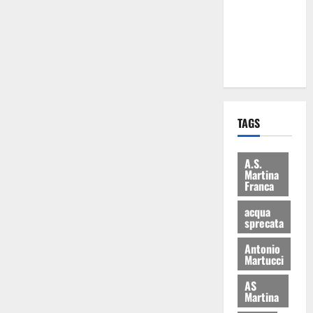
i Baschi Blu
ai 15 nuovi
Fucilieri
dell’Aria
TAGS
A.S.
Martina
Franca
acqua
sprecata
Antonio
Martucci
AS
Martina