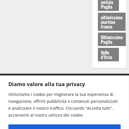
notizie
Puglia
ultimissime
martina
franca
Ultimissime
Puglia
Valle
d'Itria
Diamo valore alla tua privacy
CONTATTI.
Utilizziamo i cookie per migliorare la tua esperienza di
navigazione, offrirti pubblicità o contenuti personalizzati
Redazione:
redazione@www.martinasera.it
e analizzare il nostro traffico. Cliccando “Accetta tutti”,
Direttore:
direttore@www.martinasera.it
acconsenti al nostro utilizzo dei cookie.
Info & Commerciale:
info@www.martinasera.it