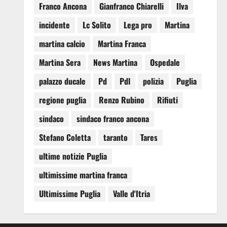
Franco Ancona
Gianfranco Chiarelli
Ilva
incidente
Lc Solito
Lega pro
Martina
martina calcio
Martina Franca
Martina Sera
News Martina
Ospedale
palazzo ducale
Pd
Pdl
polizia
Puglia
regione puglia
Renzo Rubino
Rifiuti
sindaco
sindaco franco ancona
Stefano Coletta
taranto
Tares
ultime notizie Puglia
ultimissime martina franca
Ultimissime Puglia
Valle d'Itria